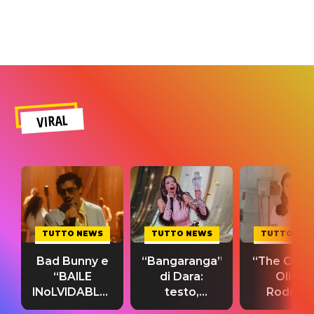
VIRAL
TUTTO NEWS
TUTTO NEWS
TUTTO NE
Bad Bunny e
“Bangaranga”
“The Cure”
“BAILE
di Dara:
Olivia
INoLVIDABLE”:
testo,
Rodrigo
testo,
traduzione e
testo,