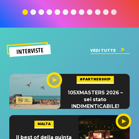
traduzione e
significato
traduzion
significato
del singolo
significa
INTERVISTE
VEDI TUTTE
#PARTNERSHIP
105XMASTERS 2026 –
sei stato
INDIMENTICABILE!
MALTA
Il best of della quinta