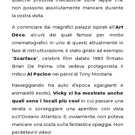
qualche preziosa indicazione sulle tappe che
non possono assolutamente mancare durante
la vostra visita.
A cominciare dai magnifici palazzi ispirati all’
Art
Déco
, alcuni dei quali famosi per motivi
cinematografici: in uno di questi, attualmente in
fase di ristrutturazione, è stato girato ad esempio
“
Scarface
“, celebre film datato 1983 firmato
Brian De Palma, che vedeva protagonista il
mitico
Al Pacino
nei panni di Tony Montana.
Passeggiando tra auto d’epoca sgargianti e
animaletti esotici,
Vicky ci ha mostrato anche
quali sono i locali più cool
in cui passare una
serata o sorseggiare una aperitivo con vista
sull’Oceano Atlantico. E, ovviamente, non poteva
mancare una sosta sulla fantastica spiaggia. Non
perdetevi il video!