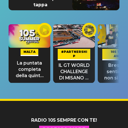
tappa
MALTA
#PARTNERSHI
105 TAKE
P
AWAY
La puntata
IL GT WORLD
Bresh: "I
completa
CHALLENGE
sentime
della quinta
DI MISANO si
non si pr
tappa
riconferma
fino alla n
un GRANDE
prima"
SUCCESSO!
RADIO 105 SEMPRE CON TE!