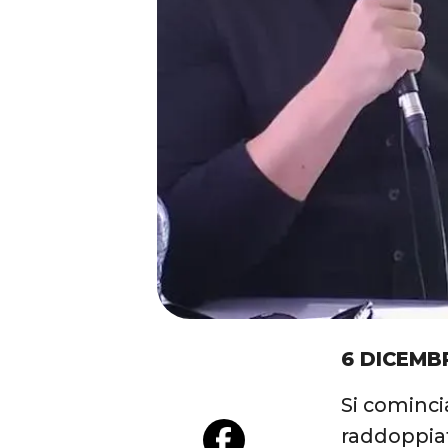
6 DICEMB
Si comincia
raddoppiat