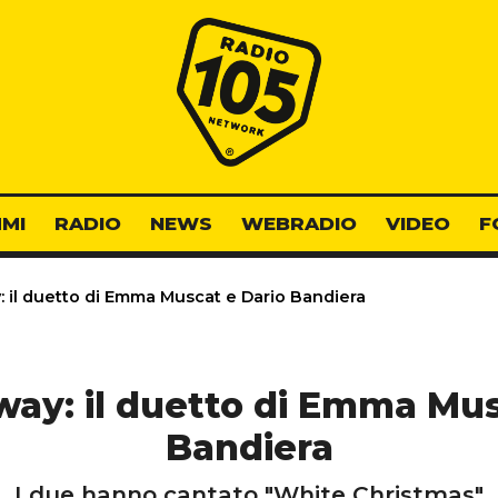
Radio 105
MI
RADIO
NEWS
WEBRADIO
VIDEO
F
 il duetto di Emma Muscat e Dario Bandiera
way: il duetto di Emma Mus
Bandiera
I due hanno cantato "White Christmas"