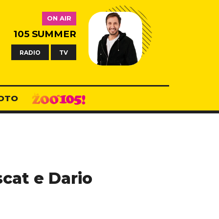
ON AIR
105 SUMMER
RADIO
TV
OTO
cat e Dario