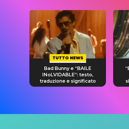
TUTTO NEWS
Bad Bunny e “BAILE
“
INoLVIDABLE”: testo,
traduzione e significato
s