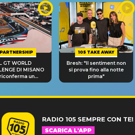
PARTNERSHIP
105 TAKE AWAY
IL GT WORLD
Bresh: "Il sentiment non
LENGE DI MISANO
si prova fino alla notte
 riconferma un
prima"
NDE SUCCESSO!
RADIO 105 SEMPRE CON TE!
SCARICA L'APP