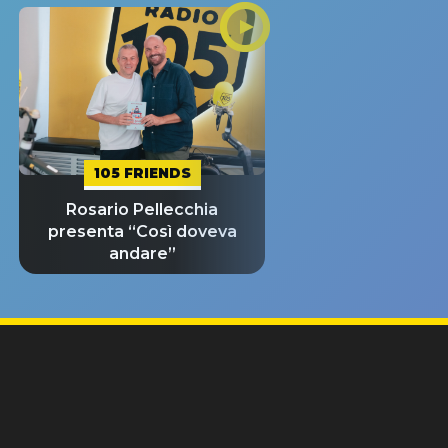
105 FRIENDS
Rosario Pellecchia
presenta “Così doveva
andare”