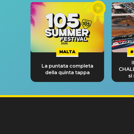
MALTA
#
La puntata completa
CHAL
della quinta tappa
si
GRA