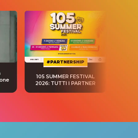
#PARTNERSHIP
a
“S
105 SUMMER FESTIVAL
ione
tradu
2026: TUTTI I PARTNER