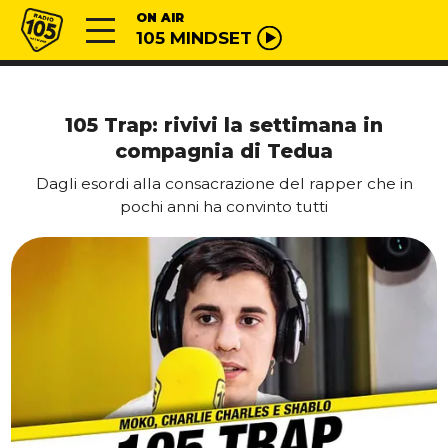
Vai al contenuto
Radio 105
ON AIR
105 MINDSET
105 Trap: rivivi la settimana in
compagnia di Tedua
Dagli esordi alla consacrazione del rapper che in
pochi anni ha convinto tutti