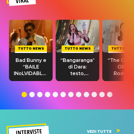
VIRAL
TUTTO NEWS
TUTTO NEWS
TUTTO NE
Bad Bunny e
“Bangaranga”
“The Cure”
“BAILE
di Dara:
Olivia
INoLVIDABLE”:
testo,
Rodrigo
testo,
traduzione e
testo,
traduzione e
significato
traduzion
significato
del singolo
significa
INTERVISTE
VEDI TUTTE