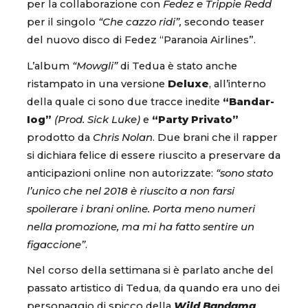
per la collaborazione con
Fedez e Trippie Redd
per il singolo
“Che cazzo ridi”,
secondo teaser
del nuovo disco di Fedez “Paranoia Airlines”.
L’album
“Mowgli”
di Tedua è stato anche
ristampato in una versione
Deluxe
, all’interno
della quale ci sono due tracce inedite
“Bandar-
Iog”
(Prod. Sick Luke)
e
“Party Privato”
prodotto da
Chris Nolan
. Due brani che il rapper
si dichiara felice di essere riuscito a preservare da
anticipazioni online non autorizzate:
“sono stato
l’unico che nel 2018 è riuscito a non farsi
spoilerare i brani online. Porta meno numeri
nella promozione, ma mi ha fatto sentire un
figaccione”
.
Nel corso della settimana si è parlato anche del
passato artistico di Tedua, da quando era uno dei
personaggio di spicco della
Wild Bandama
,