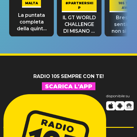
MALTA
#PARTNERSHI
105 TAKE
P
AWAY
La puntata
IL GT WORLD
Bresh: "I
completa
CHALLENGE
sentime
della quinta
DI MISANO si
non si pr
tappa
riconferma
fino alla n
un GRANDE
prima"
SUCCESSO!
RADIO 105 SEMPRE CON TE!
SCARICA L'APP
disponibile su