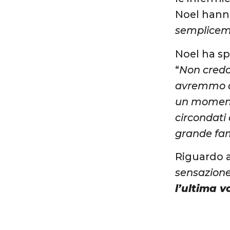
Noel hanno
semplice
Noel ha sp
“
Non credo
avremmo a
un momento
circondati 
grande fam
Riguardo a
sensazione
l’ultima 