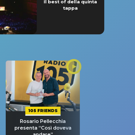
Il best of della quinta
tappa
105 FRIENDS
Rosario Pellecchia
presenta “Così doveva
andare”