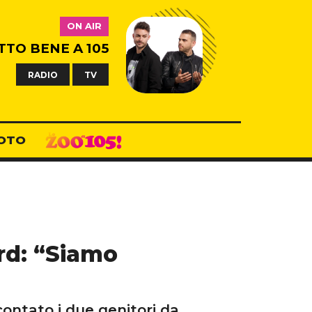
ON AIR
TTO BENE A 105
RADIO
TV
OTO
ord: “Siamo
contato i due genitori da