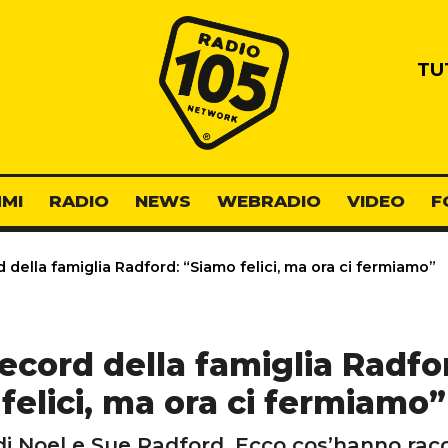
Radio 105
TU
MI
RADIO
NEWS
WEBRADIO
VIDEO
F
ord della famiglia Radford: “Siamo felici, ma ora ci fermiamo”
il record della famiglia Radf
felici, ma ora ci fermiamo”
 di Noel e Sue Radford. Ecco cos’hanno rac