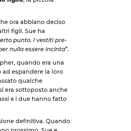
he ora abbiano deciso
ri figli. Sue ha
rto punto. I vestiti pre-
r nulla essere incinta
”.
opher, quando era una
o ad espandere la loro
 passato qualche
 si era sottoposto anche
ssi e i due hanno fatto
sione definitiva. Quando
’anno prossimo, Sue e