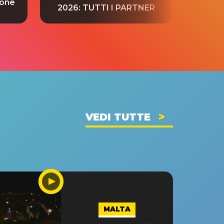
ione
tradu
2026: TUTTI I PARTNER
VEDI TUTTE
MALTA