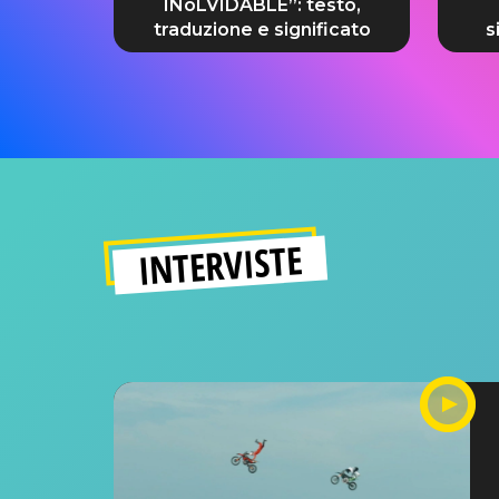
INoLVIDABLE”: testo,
traduzione e significato
s
INTERVISTE