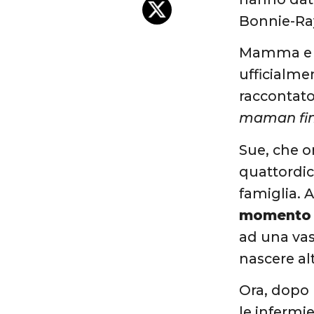
Bonnie-Ra
Mamma e p
ufficialme
raccontato
maman fini
Sue, che o
quattordic
famiglia. A
momento 
ad una vas
nascere altr
Ora, dopo 
le infermie