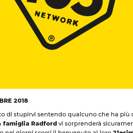
BRE 2018
to di stupirvi sentendo qualcuno che ha più di 
a
famiglia Radford
vi sorprenderà sicurame
 nei giorni scorsi il benvenuto al loro
21esim