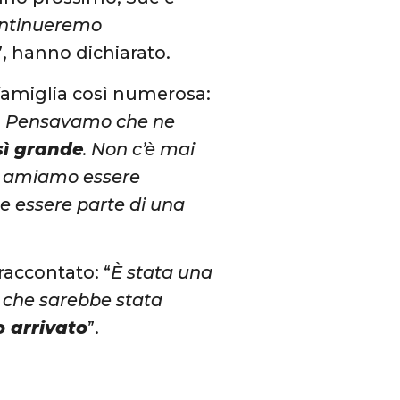
ntinueremo
”, hanno dichiarato.
famiglia così numerosa:
li. Pensavamo che ne
sì grande
. Non c’è mai
 e amiamo essere
ce essere parte di una
raccontato: “
È stata una
e che sarebbe stata
 arrivato
”.