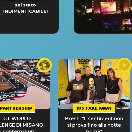
sei stato
INDIMENTICABILE!
PARTNERSHIP
105 TAKE AWAY
IL GT WORLD
Bresh: "Il sentiment non
LENGE DI MISANO
si prova fino alla notte
 riconferma un
prima"