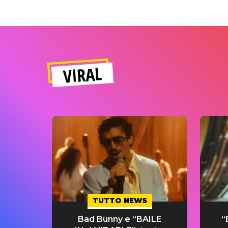
VIRAL
TUTTO NEWS
Bad Bunny e “BAILE
“