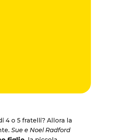
4 o 5 fratelli? Allora la
nte.
Sue e Noel Radford
o figlio
, la piccola