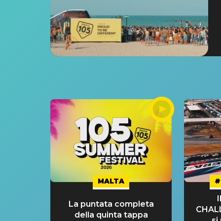
MALTA
#
La puntata completa
CHAL
della quinta tappa
si