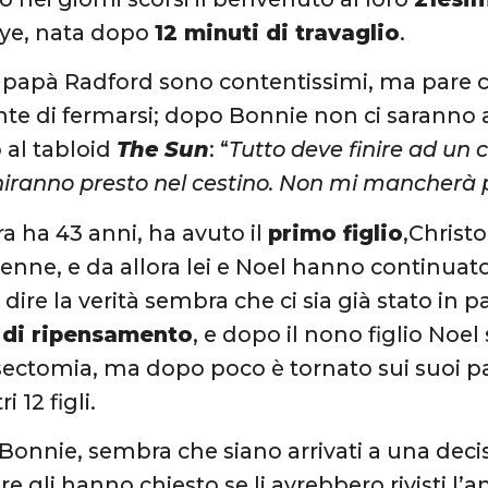
ye, nata dopo
12 minuti di travaglio
.
apà Radford sono contentissimi, ma pare c
nte di fermarsi; dopo Bonnie non ci saranno alt
 al tabloid
The Sun
: “
Tutto deve finire ad un ce
ranno presto nel cestino. Non mi mancherà pe
ra ha 43 anni, ha avuto il
primo figlio
,Christ
enne, e da allora lei e Noel hanno continuat
 dire la verità sembra che ci sia già stato in
di ripensamento
, e dopo il nono figlio Noel
ectomia, ma dopo poco è tornato sui suoi pa
i 12 figli.
Bonnie, sembra che siano arrivati a una deci
re gli hanno chiesto se li avrebbero rivisti l