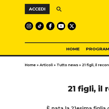
Vai al contenuto
ACCEDI
HOME
PROGRAM
Home
»
Articoli
»
Tutto news
»
21 figli, il rec
21 figli, 
È nata la 21esima figlia