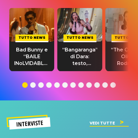
TUTTO NEWS
TUTTO NEWS
TUTTO NE
Bad Bunny e
“Bangaranga”
“The Cure”
“BAILE
di Dara:
Olivia
INoLVIDABLE”:
testo,
Rodrigo
testo,
traduzione e
testo,
traduzione e
significato
traduzion
significato
del singolo
significa
INTERVISTE
VEDI TUTTE