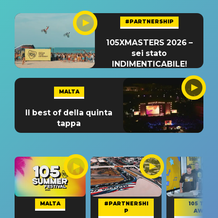
#PARTNERSHIP
105XMASTERS 2026 –
sei stato
INDIMENTICABILE!
MALTA
Il best of della quinta
tappa
MALTA
#PARTNERSHI
105 TAKE
P
AWAY