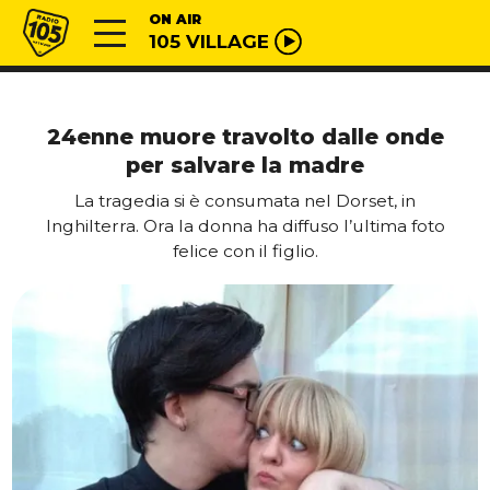
Vai al contenuto
Radio 105
ON AIR
105 VILLAGE
24enne muore travolto dalle onde
per salvare la madre
La tragedia si è consumata nel Dorset, in
Inghilterra. Ora la donna ha diffuso l’ultima foto
felice con il figlio.