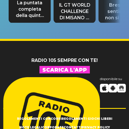
La puntata
IL GT WORLD
Bresh: "I
completa
CHALLENGE
sentime
della quinta
DI MISANO si
non si pr
tappa
riconferma
fino alla n
un GRANDE
prima"
SUCCESSO!
RADIO 105 SEMPRE CON TE!
SCARICA L'APP
disponibile su
REGOLAMENTI CONCORSI
REGOLAMENTI GIOCHI LIBERI
NOTE LEGALI
CORPORATE
CONTATTI
PRIVACY POLICY