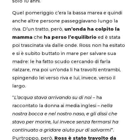
solo 10 anni.
Quel pomeriggio c’era la bassa marea e quindi
anche altre persone passeggiavano lungo la
riva. D’un tratto, però,
un’onda ha colpito la
mamma
che
ha
perso
l’equilibrio
ed è stata
poi trascinata via dalle onde. Ross non ha esitato
e si è subito buttato in mare per salvare sua
madre: le ha fatto scudo cercando di farla
rialzare, ma poi un’onda li ha travolti entrambi,
spingendo lei verso riva e lui, invece, verso il
largo.
“
L’acqua stava arrivando su di noi
– ha
raccontato la donna ai media inglesi –
nella
nostra bocca e nel nostro naso, e gli dissi che
stavo per morire, lui invece senza fermarsi ha
continuato a gridare aiuto pur di salvarmi
”.
Purtroppo, però,
Ross è stato travolto da