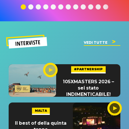
significato
del singolo
significa
INTERVISTE
VEDI TUTTE
#PARTNERSHIP
105XMASTERS 2026 –
sei stato
INDIMENTICABILE!
MALTA
Il best of della quinta