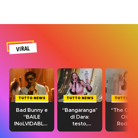
VIRAL
TUTTO NEWS
TUTTO NEWS
TUTTO NE
Bad Bunny e
“Bangaranga”
“The Cure”
“BAILE
di Dara:
Olivia
INoLVIDABLE”:
testo,
Rodrigo
testo,
traduzione e
testo,
traduzione e
significato
traduzion