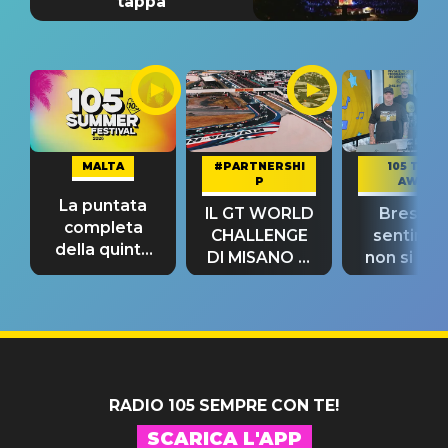
tappa
MALTA
#PARTNERSHI
105 TAKE
P
AWAY
La puntata
IL GT WORLD
Bresh: "I
completa
CHALLENGE
sentime
della quinta
DI MISANO si
non si pr
tappa
riconferma
fino alla n
un GRANDE
prima"
SUCCESSO!
RADIO 105 SEMPRE CON TE!
SCARICA L'APP