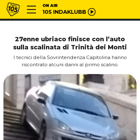
Vai al contenuto
Radio 105
ON AIR
105 INDAKLUBB
27enne ubriaco finisce con l’auto
sulla scalinata di Trinità dei Monti
I tecnici della Sovrintendenza Capitolina hanno
riscontrato alcuni danni al primo scalino.