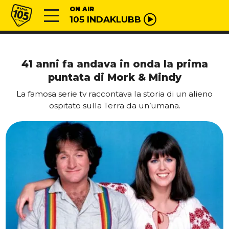
Vai al contenuto
Radio 105
ON AIR
105 INDAKLUBB
41 anni fa andava in onda la prima
puntata di Mork & Mindy
La famosa serie tv raccontava la storia di un alieno
ospitato sulla Terra da un’umana.