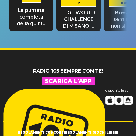
P
AWAY
La puntata
IL GT WORLD
Bresh: "I
completa
CHALLENGE
sentime
della quinta
DI MISANO si
non si pr
tappa
riconferma
fino alla n
un GRANDE
prima"
SUCCESSO!
RADIO 105 SEMPRE CON TE!
SCARICA L'APP
disponibile su
REGOLAMENTI CONCORSI
REGOLAMENTI GIOCHI LIBERI