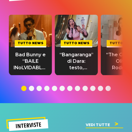
TUTTO NEWS
TUTTO NEWS
TUTTO NE
Bad Bunny e
“Bangaranga”
“The Cure”
“BAILE
di Dara:
Olivia
INoLVIDABLE”:
testo,
Rodrigo
testo,
traduzione e
testo,
traduzione e
significato
traduzion
significato
del singolo
significa
INTERVISTE
VEDI TUTTE