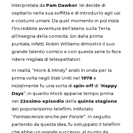
interpretata da
Pam Dawber
: lei decide di
ospitarlo nella sua soffitta e di introdurlo agli usi
e costumi umani. Da quel momento in poi inizia
l’incredibile avventura dell’alieno sulla Terra,
all’insegna della comicità. Sin dalla prima
puntata, infatti, Robin Williams dimostrò il suo
grande talento comico e con questa serie tv fece
ridere migliaia di telespettatori.
In realtà, “Mork & Mindy” andò in onda per la
prima volta negli Stati Uniti nel
1978
e
inizialmente fu una sorta di
spin-off
di “
Happy
Days
”, in quanto Mork apparve tempo prima
nel
22esimo episodio
della
quinta stagione
del popolarissimo telefilm, intitolato
“
Fantascienza anche per Fonzie
”. In seguito,
partendo da questa idea, fu sviluppato il telefilm
che ebbe un grande successo, al punto da