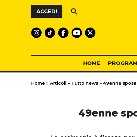
Vai al contenuto
ACCEDI
HOME
PROGRAM
Home
»
Articoli
»
Tutto news
»
49enne sposa i
49enne spos