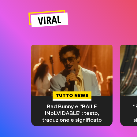
VIRAL
TUTTO NEWS
Bad Bunny e “BAILE
“
INoLVIDABLE”: testo,
traduzione e significato
s