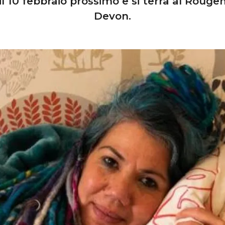
 il 10 febbraio prossimo e si terrà al Roug
Devon.