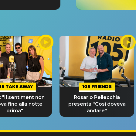
05 TAKE AWAY
105 FRIENDS
 "Il sentiment non
Rosario Pellecchia
ova fino alla notte
presenta “Così doveva
prima"
andare”