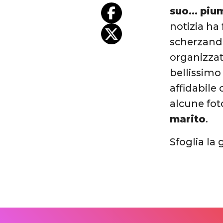
suo…
piu
notizia ha
scherzando
organizzata
bellissimo 
affidabile
alcune fot
marito
.
Sfoglia la 