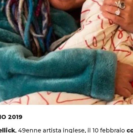
IO 2019
llick
, 49enne artista inglese, il 10 febbraio
co