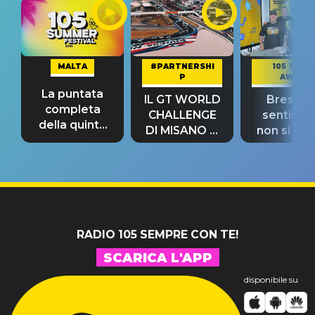
MALTA
#PARTNERSHI
105 TAKE
P
AWAY
La puntata
IL GT WORLD
Bresh: "I
completa
CHALLENGE
sentime
della quinta
DI MISANO si
non si pr
tappa
riconferma
fino alla n
un GRANDE
prima"
SUCCESSO!
RADIO 105 SEMPRE CON TE!
SCARICA L'APP
disponibile su