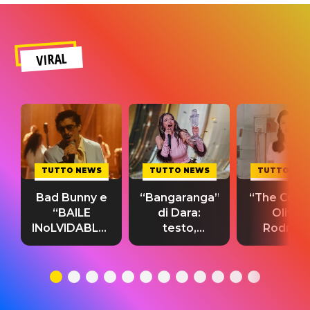
VIRAL
TUTTO NEWS
TUTTO NEWS
TUTTO NE
Bad Bunny e
“Bangaranga”
“The Cure”
“BAILE
di Dara:
Olivia
INoLVIDABLE”:
testo,
Rodrigo
testo,
traduzione e
testo,
traduzione e
significato
traduzion
significato
del singolo
significa