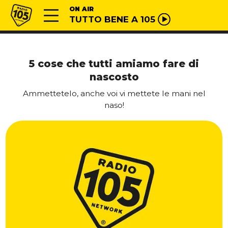
Vai al contenuto
Radio 105
ON AIR
TUTTO BENE A 105
5 cose che tutti amiamo fare di
nascosto
Ammettetelo, anche voi vi mettete le mani nel
naso!