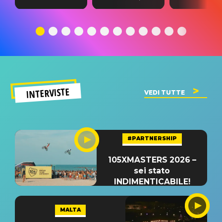
testo,
traduzione e
testo,
traduzione e
significato
traduzion
significato
del singolo
significa
INTERVISTE
VEDI TUTTE
#PARTNERSHIP
105XMASTERS 2026 –
sei stato
INDIMENTICABILE!
MALTA