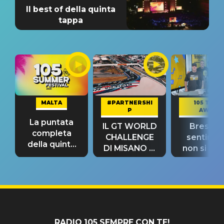
Il best of della quinta
tappa
MALTA
#PARTNERSHI
105 TAKE
P
AWAY
La puntata
IL GT WORLD
Bresh: "I
completa
CHALLENGE
sentime
della quinta
DI MISANO si
non si pr
tappa
riconferma
fino alla n
un GRANDE
prima"
SUCCESSO!
RADIO 105 SEMPRE CON TE!