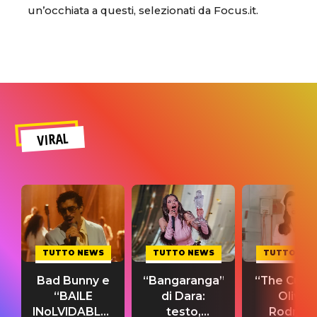
un’occhiata a questi, selezionati da Focus.it.
VIRAL
TUTTO NEWS
TUTTO NEWS
TUTTO NE
Bad Bunny e
“Bangaranga”
“The Cure”
“BAILE
di Dara:
Olivia
INoLVIDABLE”:
testo,
Rodrigo