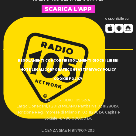
SCARICA L'APP
disponibile su
REGOLAMENTI CONCORSI
REGOLAMENTI GIOCHI LIBERI
NOTE LEGALI
CORPORATE
CONTATTI
PRIVACY POLICY
COOKIE POLICY
RADIO STUDIO 105 S.p.A.
Largo Donegani, 1 20121 MILANO Partita Iva 03111280156
Iscrizione Reg. Imprese di Milano n. 03111280156 Capitale
Sociale: € 780.000,00 i.v.
LICENZA SIAE N.817/I/07-293