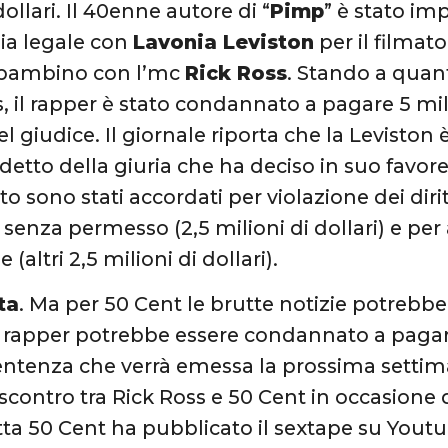
dollari. Il 40enne autore di “
Pimp
” è stato i
ia legale con
Lavonia Leviston
per il filmat
bambino con l’mc
Rick Ross
. Stando a quant
, il rapper è stato condannato a pagare 5 mili
l giudice. Il giornale riporta che la Leviston
detto della giuria che ha deciso in suo favore. 
o sono stati accordati per violazione dei diritt
enza permesso (2,5 milioni di dollari) e per 
(altri 2,5 milioni di dollari).
ta
. Ma per 50 Cent le brutte notizie potrebbe
il rapper potrebbe essere condannato a pagare
ntenza che verrà emessa la prossima settim
contro tra Rick Ross e 50 Cent in occasione 
ta 50 Cent ha pubblicato il sextape su Yout