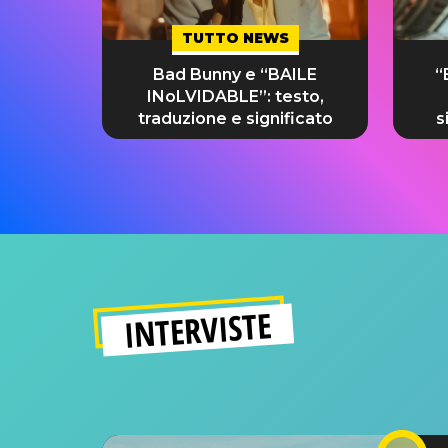
TUTTO NEWS
Bad Bunny e “BAILE
“
INoLVIDABLE”: testo,
traduzione e significato
s
INTERVISTE