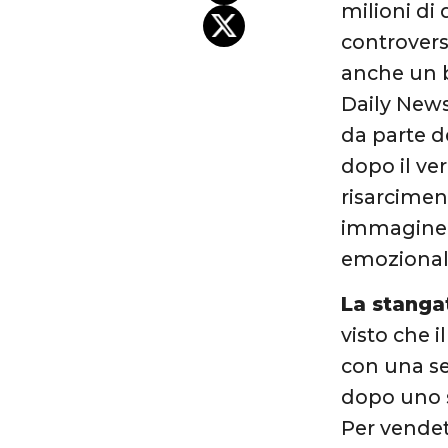
milioni di 
controvers
anche un 
Daily News
da parte de
dopo il ver
risarciment
immagine s
emozionale 
La stanga
visto che 
con una se
dopo uno s
Per vendet