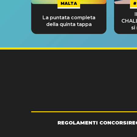
MALTA
#
La puntata completa
CHAL
della quinta tappa
si
GRA
REGOLAMENTI CONCORSI
RE