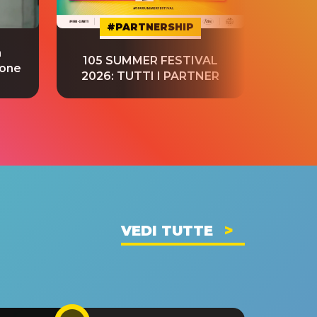
#PARTNERSHIP
a
“S
105 SUMMER FESTIVAL
ione
tradu
2026: TUTTI I PARTNER
VEDI TUTTE