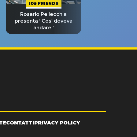
105 FRIENDS
Rosario Pellecchia
presenta “Così doveva
andare”
TE
CONTATTI
PRIVACY POLICY