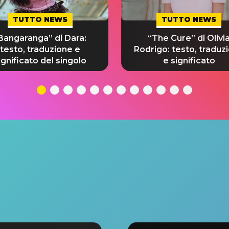
TUTTO NEWS
TUTTO NEWS
Bangaranga” di Dara:
“The Cure” di Olivi
testo, traduzione e
Rodrigo: testo, traduz
ignificato del singolo
e significato