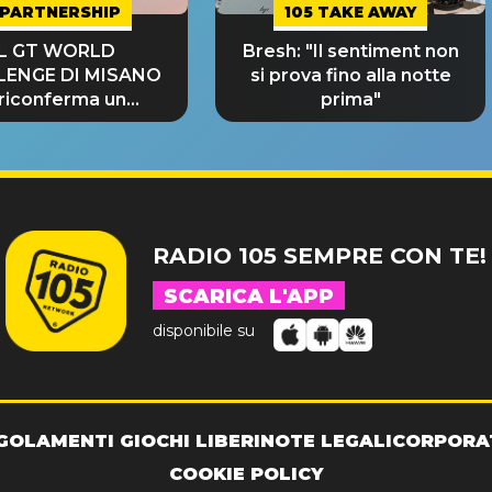
PARTNERSHIP
105 TAKE AWAY
IL GT WORLD
Bresh: "Il sentiment non
LENGE DI MISANO
si prova fino alla notte
 riconferma un
prima"
NDE SUCCESSO!
RADIO 105 SEMPRE CON TE!
SCARICA L'APP
disponibile su
GOLAMENTI GIOCHI LIBERI
NOTE LEGALI
CORPORA
COOKIE POLICY