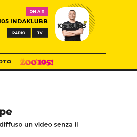
ON AIR
105 INDAKLUBB
RADIO
TV
OTO
ape
diffuso un video senza il