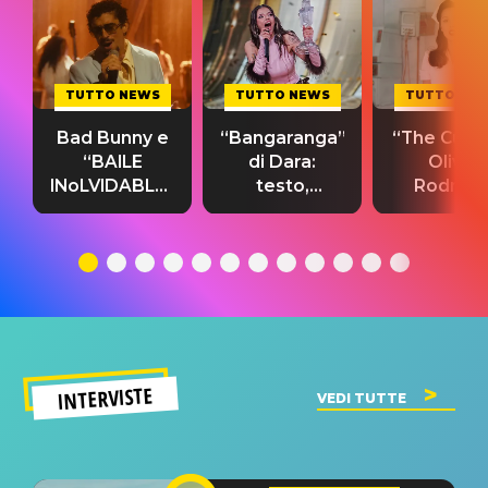
TUTTO NEWS
TUTTO NEWS
TUTTO NE
Bad Bunny e
“Bangaranga”
“The Cure”
“BAILE
di Dara:
Olivia
INoLVIDABLE”:
testo,
Rodrigo
testo,
traduzione e
testo,
traduzione e
significato
traduzion
significato
del singolo
significa
INTERVISTE
VEDI TUTTE