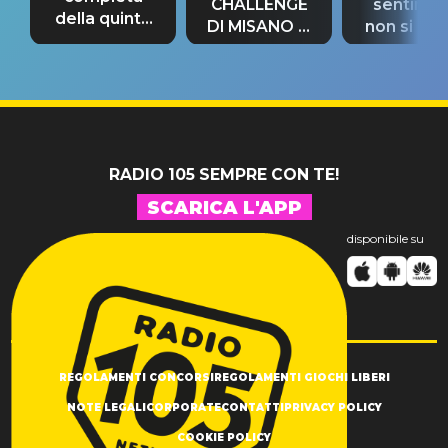
CHALLENGE
sentime
della quinta
DI MISANO si
non si pr
tappa
riconferma
fino alla n
un GRANDE
prima"
SUCCESSO!
RADIO 105 SEMPRE CON TE!
SCARICA L'APP
disponibile su
REGOLAMENTI CONCORSI
REGOLAMENTI GIOCHI LIBERI
NOTE LEGALI
CORPORATE
CONTATTI
PRIVACY POLICY
COOKIE POLICY