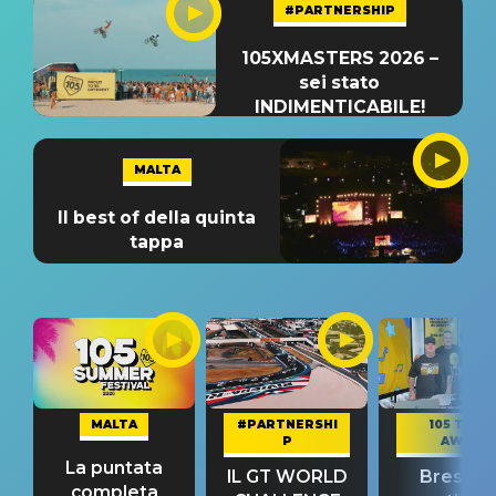
#PARTNERSHIP
105XMASTERS 2026 –
sei stato
INDIMENTICABILE!
MALTA
Il best of della quinta
tappa
MALTA
#PARTNERSHI
105 TAKE
P
AWAY
La puntata
IL GT WORLD
Bresh: "I
completa