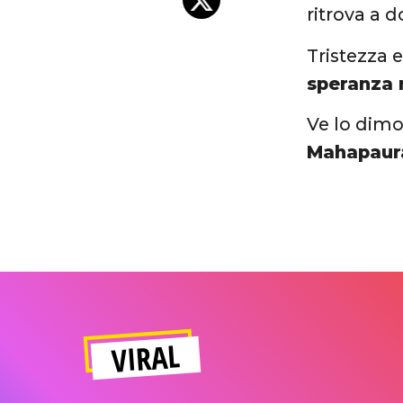
ritrova a 
Tristezza 
speranza 
Ve lo dim
Mahapau
VIRAL