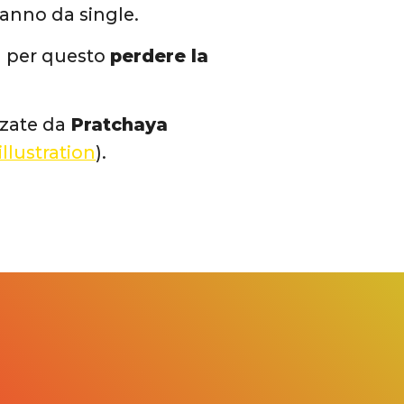
danno da single.
a per questo
perdere la
zzate da
Pratchaya
lustration
).