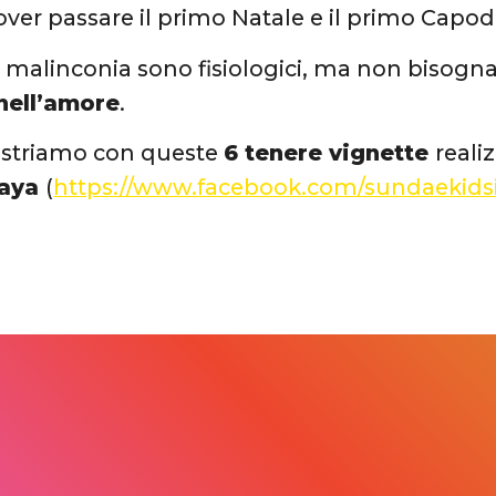
dover passare il primo Natale e il primo Capo
e malinconia sono fisiologici, ma non bisogn
nell’amore
.
ostriamo con queste
6 tenere vignette
reali
raya
(
https://www.facebook.com/sundaekidsil