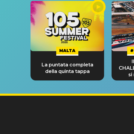
MALTA
#
La puntata completa
CHAL
della quinta tappa
si
GRA