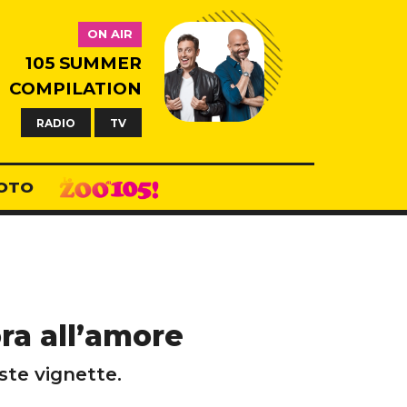
ON AIR
105 SUMMER
COMPILATION
RADIO
TV
OTO
ra all’amore
ste vignette.