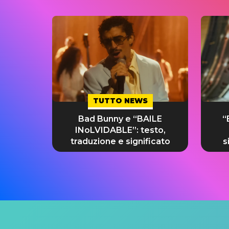
TUTTO NEWS
Bad Bunny e “BAILE
“
INoLVIDABLE”: testo,
traduzione e significato
s