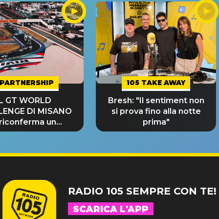
PARTNERSHIP
105 TAKE AWAY
IL GT WORLD
Bresh: "Il sentiment non
LENGE DI MISANO
si prova fino alla notte
 riconferma un
prima"
NDE SUCCESSO!
RADIO 105 SEMPRE CON TE!
SCARICA L'APP