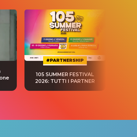
#PARTNERSHIP
a
“S
105 SUMMER FESTIVAL
ione
tradu
2026: TUTTI I PARTNER