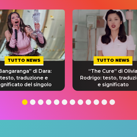
TUTTO NEWS
TUTTO NEWS
Bangaranga” di Dara:
“The Cure” di Olivi
testo, traduzione e
Rodrigo: testo, traduz
ignificato del singolo
e significato