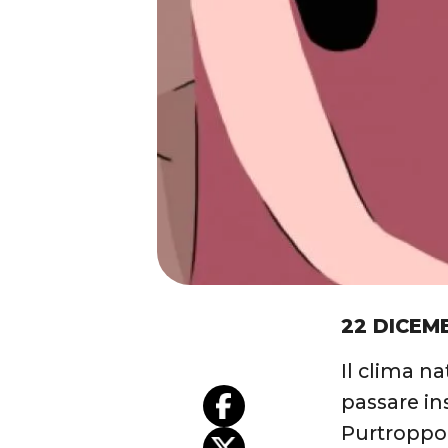
22 DICEM
Il clima na
passare in
Purtroppo,