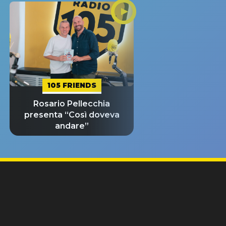
105 FRIENDS
Rosario Pellecchia
presenta “Così doveva
andare”