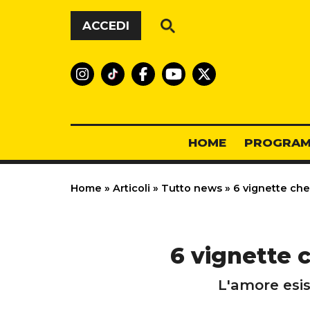
Vai al contenuto
ACCEDI
HOME
PROGRAM
Home
»
Articoli
»
Tutto news
»
6 vignette che
6 vignette 
L'amore esis