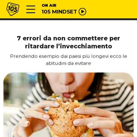
Vai al contenuto
Radio 105
ON AIR
105 MINDSET
7 errori da non commettere per
ritardare l’invecchiamento
Prendendo esempio dai paesi più longevi ecco le
abitudini da evitare