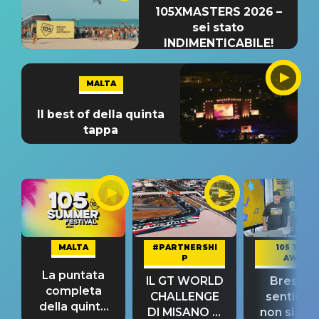
105XMASTERS 2026 –
sei stato
INDIMENTICABILE!
MALTA
Il best of della quinta
tappa
MALTA
#PARTNERSHI
105 TAKE
P
AWAY
La puntata
IL GT WORLD
Bresh: "I
completa
CHALLENGE
sentime
della quinta
DI MISANO si
non si pr