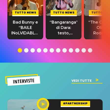
TUTTO NEWS
TUTTO NEWS
TUTTO NE
Bad Bunny e
“Bangaranga”
“The Cure”
“BAILE
di Dara:
Olivia
INoLVIDABLE”:
testo,
Rodrigo
testo,
traduzione e
testo,
traduzione e
significato
traduzion
significato
del singolo
significa
INTERVISTE
VEDI TUTTE
#PARTNERSHIP