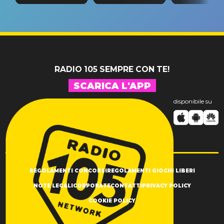
tappa
riconferma
fino alla n
un GRANDE
prima"
SUCCESSO!
RADIO 105 SEMPRE CON TE!
SCARICA L'APP
disponibile su
REGOLAMENTI CONCORSI
REGOLAMENTI GIOCHI LIBERI
NOTE LEGALI
CORPORATE
CONTATTI
PRIVACY POLICY
COOKIE POLICY