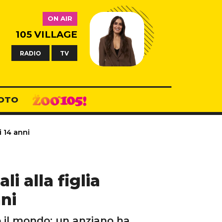
ON AIR
105 VILLAGE
RADIO
TV
OTO
i 14 anni
i alla figlia
nni
 il mondo: un anziano ha