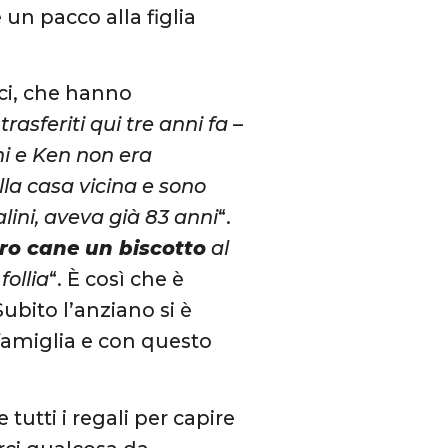
un pacco alla figlia
ici, che hanno
trasferiti qui tre anni fa
–
ni e Ken non era
lla casa vicina e sono
alini, aveva già 83 anni
“.
tro cane un biscotto
al
follia
“. È così che è
Subito l’anziano si è
famiglia e con questo
 tutti i regali per capire