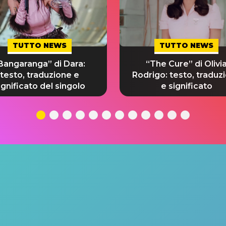
TUTTO NEWS
TUTTO NEWS
Bangaranga” di Dara:
“The Cure” di Olivi
testo, traduzione e
Rodrigo: testo, traduz
ignificato del singolo
e significato