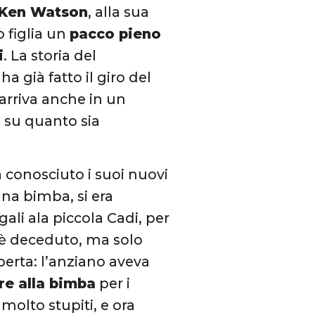
Ken Watson
, alla sua
o figlia un
pacco pieno
i
. La storia del
a già fatto il giro del
rriva anche in un
e su quanto sia
a conosciuto i suoi nuovi
na bimba, si era
ali ala piccola Cadi, per
 è deceduto, ma solo
perta: l’anziano aveva
re alla bimba
per i
 molto stupiti, e ora