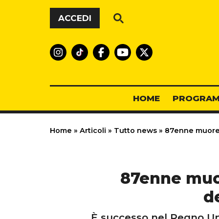
Vai al contenuto
ACCEDI
HOME
PROGRAM
Home
»
Articoli
»
Tutto news
»
87enne muore e 
87enne muore
de
È successo nel Regno Un