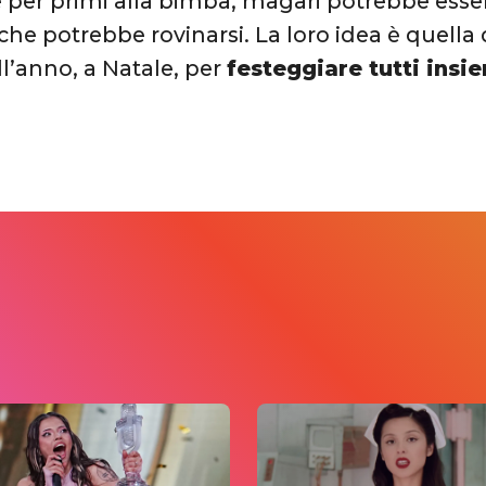
 per primi alla bimba, magari potrebbe esse
he potrebbe rovinarsi. La loro idea è quella d
l’anno, a Natale, per
festeggiare tutti ins