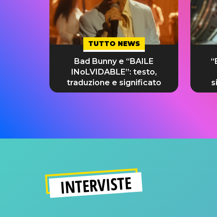
TUTTO NEWS
Bad Bunny e “BAILE
“
INoLVIDABLE”: testo,
traduzione e significato
s
INTERVISTE