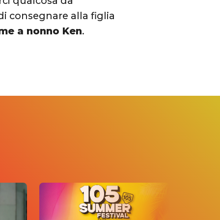
rci qualcosa da
i consegnare alla figlia
ieme a nonno Ken
.