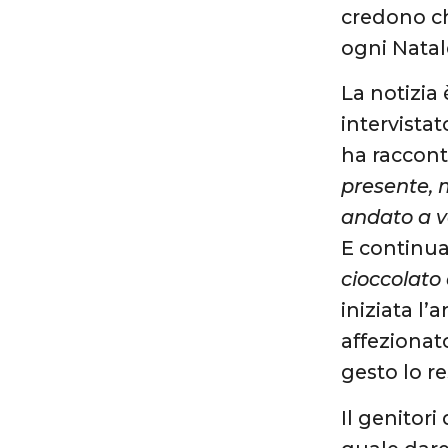
credono ch
ogni Natal
La notizia
intervistat
ha raccon
presente, 
andato a ve
E continua
cioccolato 
iniziata l’
affezionat
gesto lo r
Il genitori