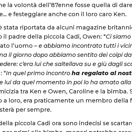
e la volontà dell’87enne fosse quella di dare 
e… e festeggiare anche con il loro caro Ken.
 è stata riportata da alcuni magazine britann
o il padre della piccola Cadi, Owen: “
Ci siamo 
tato l’uomo –
e abbiamo incontrato tutti i vici
ma il giorno dopo abbiamo sentito dei colpi da
dere: c’era lui che saltellava su e giù dagli sc
: “
In quel primo incontro
ha regalato al nos
e lui da quel momento in poi lo ha amato alla 
amicizia tra Ken e Owen, Caroline e la bimba. 
o a loro, era praticamente un membro della 
esterà per sempre.
 della piccola Cadi ora sono indecisi se scartare