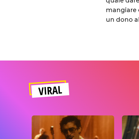
quale dare
mangiare c
un dono al
VIRAL