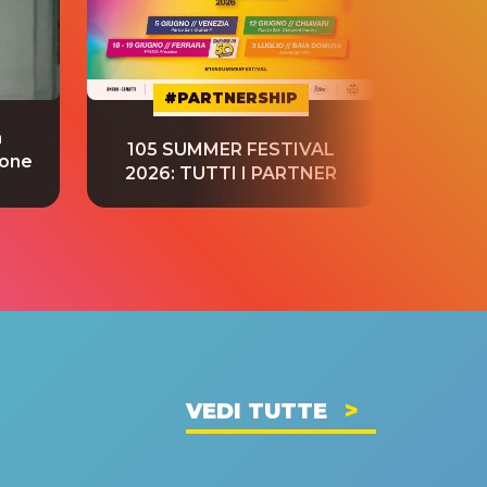
#PARTNERSHIP
a
“S
105 SUMMER FESTIVAL
ione
tradu
2026: TUTTI I PARTNER
VEDI TUTTE