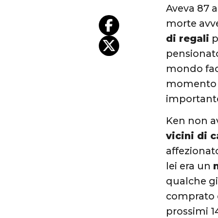
Aveva 87 an
morte avve
di regali
p
pensionato 
mondo face
momento de
important
Ken non av
vicini di 
affezionat
lei era un
qualche gi
comprato
prossimi 14