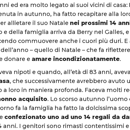
ni ed era molto legato ai suoi vicini di casa:
nuta in autunno, ha fatto recapitare alla lor
er allietare il suo Natale
nei prossimi 14 ann
e della famiglia arriva da Berry nel Galles, e h
ndo commuovere anche i cuori più duri. E a
ll’anno – quello di Natale – che fa rifletter
e donare e
amare incondizionatamente
.
eva nipoti e quando, all’età di 83 anni, avev
casa
, che successivamente avrebbero avuto u
o a loro in maniera profonda. Faceva molti reg
nonno acquisito
. Lo scorso autunno l’uomo
orno fa la famiglia ha fatto la dolcissima sco
 e
confezionato uno ad uno 14 regali da da
 anni. I genitori sono rimasti contentissimi e