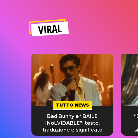
VIRAL
TUTTO NEWS
Bad Bunny e “BAILE
“
INoLVIDABLE”: testo,
traduzione e significato
s