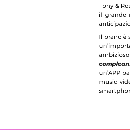
Tony & Ros
il grande
anticipazi
Il brano è
un’import
ambizioso
complean
un’APP bat
music vide
smartphone