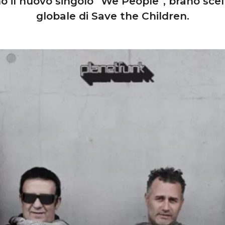
nno il nuovo singolo “We People”, brano sc
globale di Save the Children.