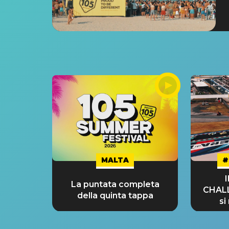
MALTA
#
La puntata completa
CHAL
della quinta tappa
si
GRA