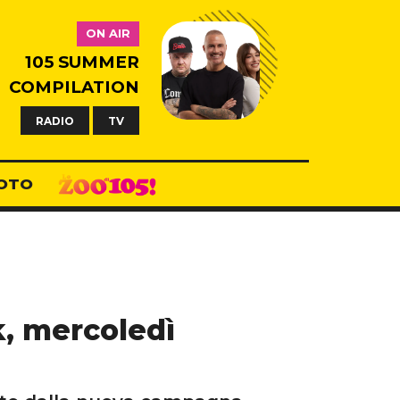
ON AIR
105 SUMMER
COMPILATION
RADIO
TV
OTO
k, mercoledì