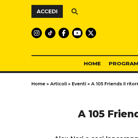
Vai al contenuto
ACCEDI
HOME
PROGRAM
Home
»
Articoli
»
Eventi
»
A 105 Friends il rito
A 105 Frien