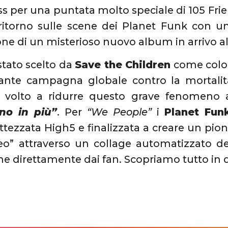
s per una puntata molto speciale di 105 Frie
 ritorno sulle scene dei Planet Funk con u
one di un misterioso nuovo album in arrivo all
 stato scelto da
Save the Children
come colon
ante campagna globale contro la mortalità
 volto a ridurre questo grave fenomeno 
no in più”
. Per
“We People”
i
Planet Fun
tezzata High5 e finalizzata a creare un pionie
o” attraverso un collage automatizzato dei
 direttamente dai fan. Scopriamo tutto in d