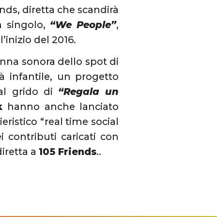
nds, diretta che scandirà
n singolo,
“We People”
,
’inizio del 2016.
na sonora dello spot di
 infantile, un progetto
al grido di
“Regala un
k
hanno anche lanciato
ristico “real time social
 contributi caricati con
iretta a
105 Friends
..