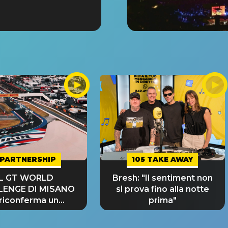
PARTNERSHIP
105 TAKE AWAY
IL GT WORLD
Bresh: "Il sentiment non
LENGE DI MISANO
si prova fino alla notte
 riconferma un
prima"
NDE SUCCESSO!