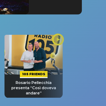
105 FRIENDS
Rosario Pellecchia
presenta “Così doveva
andare”