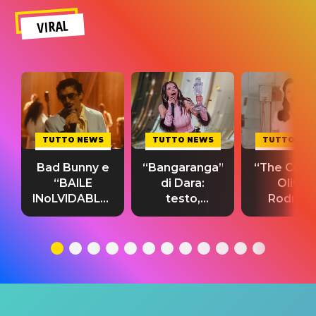
VIRAL
TUTTO NEWS
TUTTO NEWS
TUTTO NE
Bad Bunny e
“Bangaranga”
“The Cure”
“BAILE
di Dara:
Olivia
INoLVIDABLE”:
testo,
Rodrigo
testo,
traduzione e
testo,
traduzione e
significato
traduzion
significato
del singolo
significa