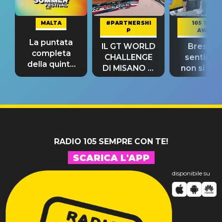
MALTA
#PARTNERSHI
105 TAKE
P
AWAY
La puntata
IL GT WORLD
Bresh: "I
completa
CHALLENGE
sentime
della quinta
DI MISANO si
non si pr
tappa
riconferma
fino alla n
un GRANDE
prima"
SUCCESSO!
RADIO 105 SEMPRE CON TE!
SCARICA L'APP
disponibile su