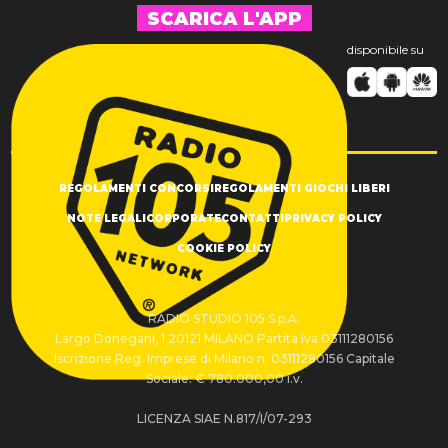
SCARICA L'APP
disponibile su
REGOLAMENTI CONCORSI
REGOLAMENTI GIOCHI LIBERI
NOTE LEGALI
CORPORATE
CONTATTI
PRIVACY POLICY
COOKIE POLICY
RADIO STUDIO 105 S.p.A.
Largo Donegani, 1 20121 MILANO Partita Iva 03111280156
Iscrizione Reg. Imprese di Milano n. 03111280156 Capitale
Sociale: € 780.000,00 i.v.
LICENZA SIAE N.817/I/07-293