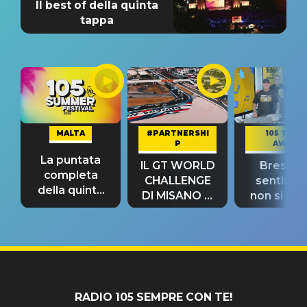
Il best of della quinta
tappa
MALTA
#PARTNERSHI
105 TAKE
P
AWAY
La puntata
IL GT WORLD
Bresh: "I
completa
CHALLENGE
sentime
della quinta
DI MISANO si
non si pr
tappa
riconferma
fino alla n
un GRANDE
prima"
SUCCESSO!
RADIO 105 SEMPRE CON TE!