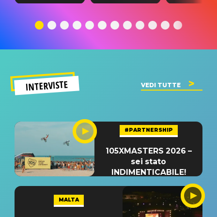
testo,
traduzione e
testo,
traduzione e
significato
traduzion
significato
del singolo
significa
INTERVISTE
VEDI TUTTE
#PARTNERSHIP
105XMASTERS 2026 –
sei stato
INDIMENTICABILE!
MALTA