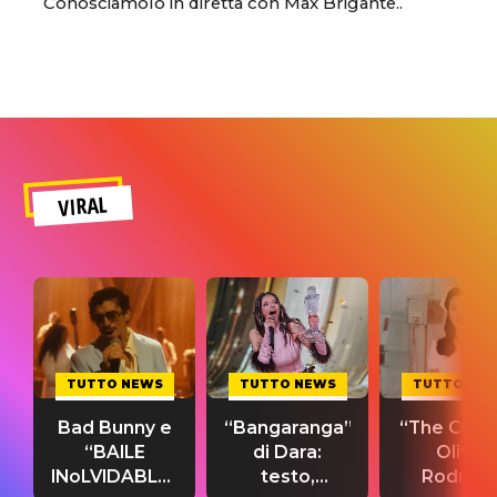
Conosciamolo in diretta con Max Brigante..
VIRAL
TUTTO NEWS
TUTTO NEWS
TUTTO NE
Bad Bunny e
“Bangaranga”
“The Cure”
“BAILE
di Dara:
Olivia
INoLVIDABLE”:
testo,
Rodrigo