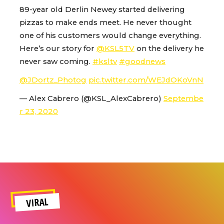
89-year old Derlin Newey started delivering
pizzas to make ends meet. He never thought
one of his customers would change everything.
Here’s our story for
@KSL5TV
on the delivery he
never saw coming.
#ksltv
#goodnews
@JDortz_Photog
pic.twitter.com/WEJdOKoVnN
— Alex Cabrero (@KSL_AlexCabrero)
Septembe
r 23, 2020
VIRAL