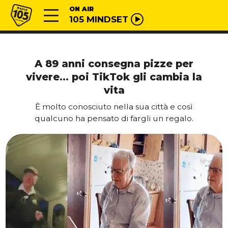
Vai al contenuto
Radio 105
ON AIR
105 MINDSET
A 89 anni consegna pizze per
vivere… poi TikTok gli cambia la
vita
È molto conosciuto nella sua città e così
qualcuno ha pensato di fargli un regalo.