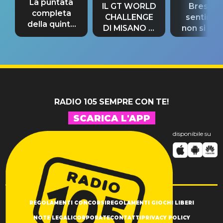
La puntata
IL GT WORLD
Bresh: "I
completa
CHALLENGE
sentime
della quinta
DI MISANO si
non si pr
tappa
riconferma
fino alla n
un GRANDE
prima"
SUCCESSO!
RADIO 105 SEMPRE CON TE!
SCARICA L'APP
disponibile su
REGOLAMENTI CONCORSI
REGOLAMENTI GIOCHI LIBERI
NOTE LEGALI
CORPORATE
CONTATTI
PRIVACY POLICY