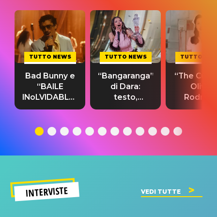
TUTTO NEWS
TUTTO NEWS
TUTTO NE
Bad Bunny e
“Bangaranga”
“The Cure”
“BAILE
di Dara:
Olivia
INoLVIDABLE”:
testo,
Rodrigo
testo,
traduzione e
testo,
traduzione e
significato
traduzion
significato
del singolo
significa
INTERVISTE
VEDI TUTTE