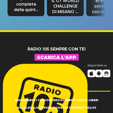
IL GT WORLD
Bresh: "I
completa
CHALLENGE
sentime
della quinta
DI MISANO si
non si pr
tappa
riconferma
fino alla n
un GRANDE
prima"
SUCCESSO!
RADIO 105 SEMPRE CON TE!
SCARICA L'APP
disponibile su
REGOLAMENTI CONCORSI
REGOLAMENTI GIOCHI LIBERI
NOTE LEGALI
CORPORATE
CONTATTI
PRIVACY POLICY