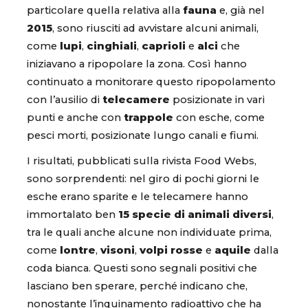
particolare quella relativa alla
fauna
e, già nel
2015
, sono riusciti ad avvistare alcuni animali,
come
lupi
,
cinghiali
,
caprioli
e
alci
che
iniziavano a ripopolare la zona. Così hanno
continuato a monitorare questo ripopolamento
con l’ausilio di
telecamere
posizionate in vari
punti e anche con
trappole
con esche, come
pesci morti, posizionate lungo canali e fiumi.
I risultati, pubblicati sulla rivista Food Webs,
sono sorprendenti: nel giro di pochi giorni le
esche erano sparite e le telecamere hanno
immortalato ben
15 specie di animali diversi
,
tra le quali anche alcune non individuate prima,
come
lontre
,
visoni
,
volpi rosse
e
aquile
dalla
coda bianca. Questi sono segnali positivi che
lasciano ben sperare, perché indicano che,
nonostante l’inquinamento radioattivo che ha