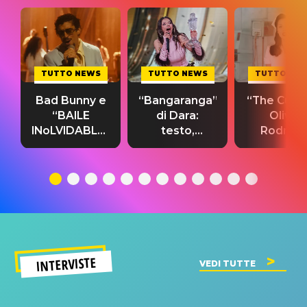
TUTTO NEWS
TUTTO NEWS
TUTTO NE
Bad Bunny e
“Bangaranga”
“The Cure”
“BAILE
di Dara:
Olivia
INoLVIDABLE”:
testo,
Rodrigo
testo,
traduzione e
testo,
traduzione e
significato
traduzion
significato
del singolo
significa
INTERVISTE
VEDI TUTTE