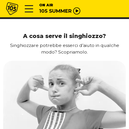
Vai al contenuto
Radio 105
ON AIR
105 SUMMER
A cosa serve il singhiozzo?
Singhiozzare potrebbe esserci d’aiuto in qualche
modo? Scopriamolo.