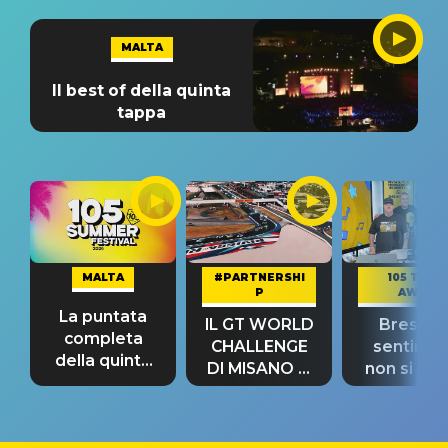
MALTA
Il best of della quinta
tappa
MALTA
#PARTNERSHI
105 TAKE
P
AWAY
La puntata
IL GT WORLD
Bresh: "I
completa
CHALLENGE
sentime
della quinta
DI MISANO si
non si pr
tappa
riconferma
fino alla n
un GRANDE
prima"
SUCCESSO!