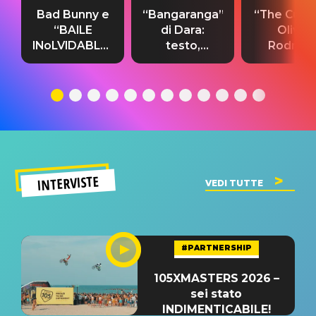
Bad Bunny e
“Bangaranga”
“The Cure”
“BAILE
di Dara:
Olivia
INoLVIDABLE”:
testo,
Rodrigo
testo,
traduzione e
testo,
traduzione e
significato
traduzion
significato
del singolo
significa
INTERVISTE
VEDI TUTTE
#PARTNERSHIP
105XMASTERS 2026 –
sei stato
INDIMENTICABILE!