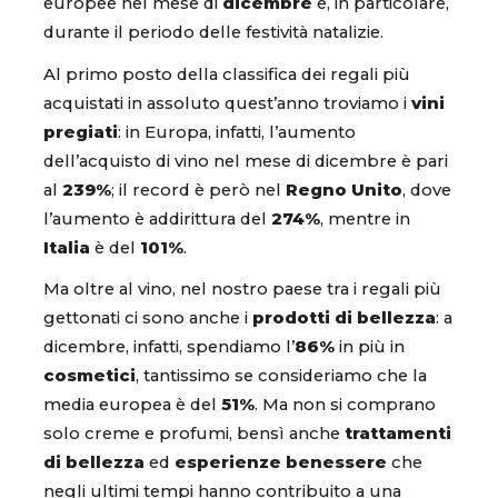
europee nel mese di
dicembre
e, in particolare,
durante il periodo delle festività natalizie.
Al primo posto della classifica dei regali più
acquistati in assoluto quest’anno troviamo i
vini
pregiati
: in Europa, infatti, l’aumento
dell’acquisto di vino nel mese di dicembre è pari
al
239%
; il record è però nel
Regno Unito
, dove
l’aumento è addirittura del
274%
, mentre in
Italia
è del
101%
.
Ma oltre al vino, nel nostro paese tra i regali più
gettonati ci sono anche i
prodotti di bellezza
: a
dicembre, infatti, spendiamo l’
86%
in più in
cosmetici
, tantissimo se consideriamo che la
media europea è del
51%
. Ma non si comprano
solo creme e profumi, bensì anche
trattamenti
di bellezza
ed
esperienze benessere
che
negli ultimi tempi hanno contribuito a una