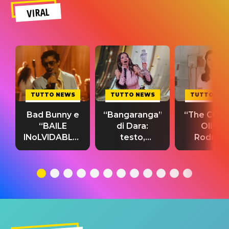
VIRAL
TUTTO NEWS
TUTTO NEWS
TUTTO NE
Bad Bunny e
“Bangaranga”
“The Cure”
“BAILE
di Dara:
Olivia
INoLVIDABLE”:
testo,
Rodrigo
testo,
traduzione e
testo,
traduzione e
significato
traduzion
significato
del singolo
significa