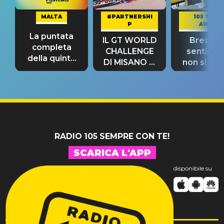
MALTA
#PARTNERSHI
105 TAKE
P
AWAY
La puntata
IL GT WORLD
Bresh: "I
completa
CHALLENGE
sentime
della quinta
DI MISANO si
non si pr
tappa
riconferma
fino alla n
un GRANDE
prima"
SUCCESSO!
RADIO 105 SEMPRE CON TE!
SCARICA L'APP
disponibile su