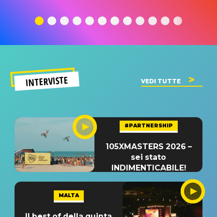
traduzione e
significato
traduzion
significato
del singolo
significa
INTERVISTE
VEDI TUTTE
#PARTNERSHIP
105XMASTERS 2026 –
sei stato
INDIMENTICABILE!
MALTA
Il best of della quinta