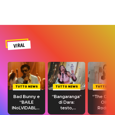
VIRAL
TUTTO NEWS
TUTTO NEWS
TUTTO NE
Bad Bunny e
“Bangaranga”
“The Cure”
“BAILE
di Dara:
Olivia
INoLVIDABLE”:
testo,
Rodrigo
testo,
traduzione e
testo,