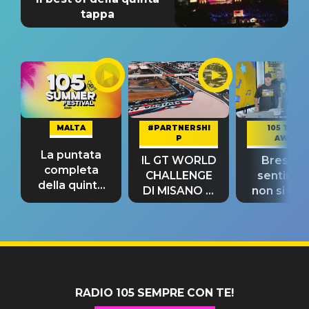
tappa
MALTA
#PARTNERSHI
105 TAKE
P
AWAY
La puntata
IL GT WORLD
Bresh: "I
completa
CHALLENGE
sentime
della quinta
DI MISANO si
non si pr
tappa
riconferma
fino alla n
un GRANDE
prima"
SUCCESSO!
RADIO 105 SEMPRE CON TE!