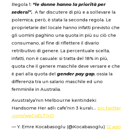
Regola 1:
“le donne hanno la priorità per
sedersi”.
A far discutere di più e a sollevare la
polemica, però, è stata la seconda regola. Le
proprietarie del locale hanno infatti previsto che
gli uomini paghino una quota in più su ciò che
consumano, al fine di riflettere il divario
retributivo di genere. La percentuale scelta,
infatti, non è casuale: si tratta del 18% in più,
quota che il genere maschile deve versare e che
è pari alla quota del
gender pay gap
, ossia la
differenza tra un salario maschile ed uno
femminile in Australia.
Avustralya’nın Melbourne kentindeki
Handsome Her adlı cafe’nin 3 kuralı…
pic.twitter
.com/wpCxELT1rO
— Y. Emre Kocabasoglu (@Kocabasoglu)
12 ago