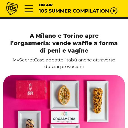
Vai al contenuto
Radio 105
ON AIR
105 SUMMER COMPILATION
A Milano e Torino apre
l’orgasmeria: vende waffle a forma
di peni e vagine
MySecretCase abbatte i tabù anche attraverso
dolcini provocanti