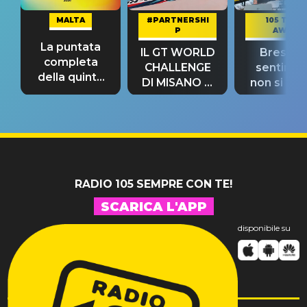
MALTA
#PARTNERSHI
105 TAKE
P
AWAY
La puntata
IL GT WORLD
Bresh: "I
completa
CHALLENGE
sentime
della quinta
DI MISANO si
non si pr
tappa
riconferma
fino alla n
un GRANDE
prima"
SUCCESSO!
RADIO 105 SEMPRE CON TE!
SCARICA L'APP
disponibile su