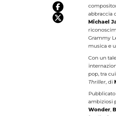
compositore
abbraccia o
Michael J
riconoscim
Grammy Leg
musica e un
Con un tale
internazio
pop, tra cu
Thriller
, di
Pubblicato
ambiziosi 
Wonder
,
B