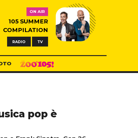
ON AIR
105 SUMMER
COMPILATION
RADIO
TV
OTO
usica pop è