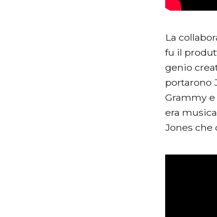
La collabo
fu il produ
genio creat
portarono 
Grammy e v
era musica
Jones che 