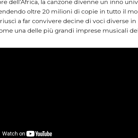
ore dell’Africa, la canzone divenne un inno univ
ndendo oltre 20 milioni di copie in tutto il m
riuscì a far convivere decine di voci diverse in
come una delle più grandi imprese musicali del