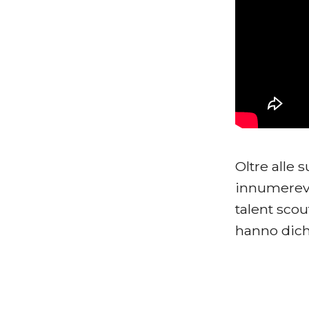
Oltre alle 
innumerevol
talent scout
hanno dichi