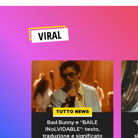
VIRAL
TUTTO NEWS
Bad Bunny e “BAILE
“
INoLVIDABLE”: testo,
traduzione e significato
s