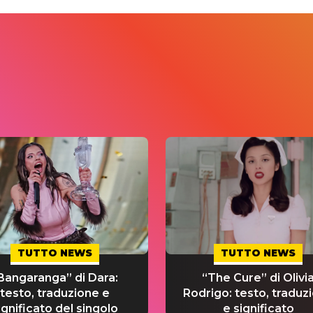
TUTTO NEWS
TUTTO NEWS
Bangaranga” di Dara:
“The Cure” di Olivi
testo, traduzione e
Rodrigo: testo, traduz
ignificato del singolo
e significato