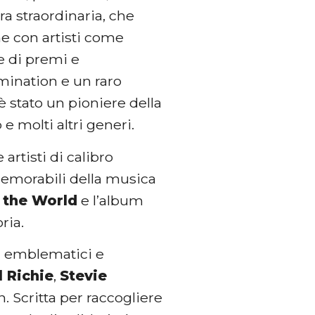
ra straordinaria, che
che con artisti come
ie di premi e
ination e un raro
stato un pioniere della
 e molti altri generi.
artisti di calibro
memorabili della musica
 the World
e l’album
ria.
ù emblematici e
l Richie
,
Stevie
n. Scritta per raccogliere