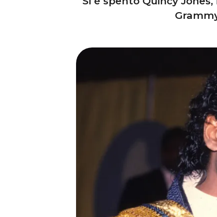
Si è spento Quincy Jones, 
Grammy 