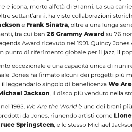
 e icona, morto all’età di 91 anni. La sua carrie
ltre settant’anni, ha visto collaborazioni stori
ackson
e
Frank Sinatra
, oltre a una lunga ser
enti, tra cui ben
26 Grammy Award
su 76 nom
ends Award ricevuto nel 1991. Quincy Jones è 
 punto di riferimento globale per il jazz, il pop
nto eccezionale e una capacità unica di riunire 
nale, Jones ha firmato alcuni dei progetti più 
i il leggendario singolo di beneficenza
We Are
Michael Jackson
, il disco più venduto nella sto
 nel 1985,
We Are the World
è uno dei brani pi
prodotti da Jones, riunendo artisti come
Lione
ruce Springsteen
, e lo stesso Michael Jackso