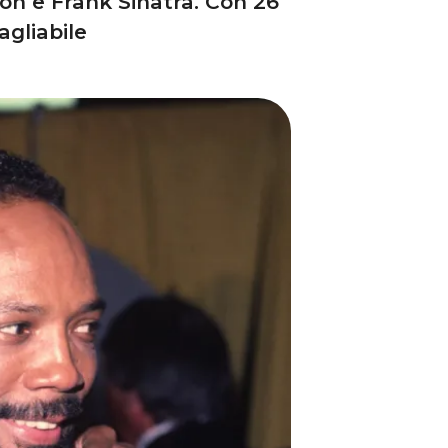
son e Frank Sinatra. Con 26
gliabile