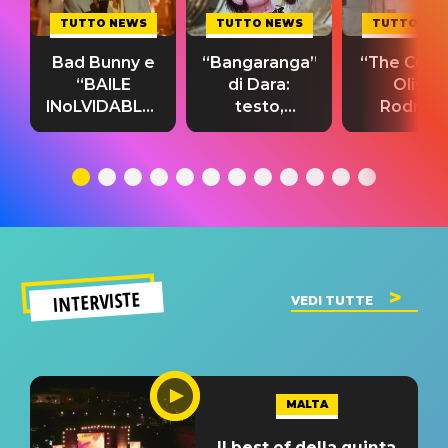
TUTTO NEWS
TUTTO NEWS
TUTTO NE
Bad Bunny e
“Bangaranga”
“The Cure”
“BAILE
di Dara:
Olivia
INoLVIDABLE”:
testo,
Rodrigo
testo,
traduzione e
testo,
traduzione e
significato
traduzion
significato
del singolo
significa
INTERVISTE
VEDI TUTTE
MALTA
Il best of della quinta