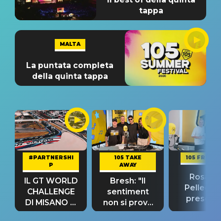
tappa
MALTA
La puntata completa
della quinta tappa
#PARTNERSHI
105 TAKE
105 FRIEND
P
AWAY
Rosario
IL GT WORLD
Bresh: "Il
Pellecch
CHALLENGE
sentiment
present
DI MISANO si
non si prova
“Così dov
riconferma
fino alla notte
andare