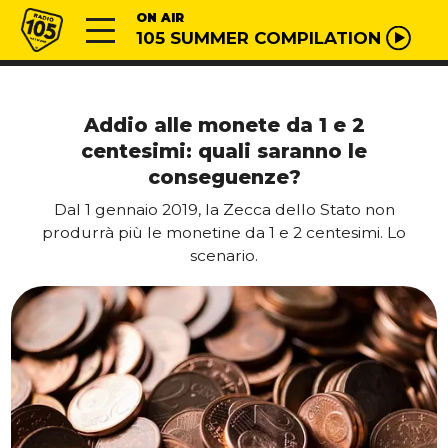
Vai al contenuto
Radio 105
ON AIR
105 SUMMER COMPILATION
Addio alle monete da 1 e 2
centesimi: quali saranno le
conseguenze?
Dal 1 gennaio 2019, la Zecca dello Stato non
produrrà più le monetine da 1 e 2 centesimi. Lo
scenario.