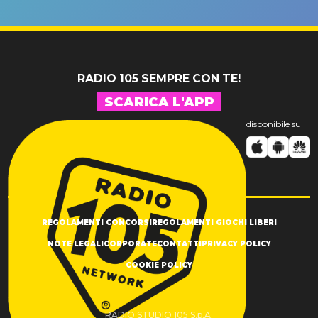
un GRANDE
prima"
SUCCESSO!
RADIO 105 SEMPRE CON TE!
SCARICA L'APP
disponibile su
REGOLAMENTI CONCORSI
REGOLAMENTI GIOCHI LIBERI
NOTE LEGALI
CORPORATE
CONTATTI
PRIVACY POLICY
COOKIE POLICY
RADIO STUDIO 105 S.p.A.