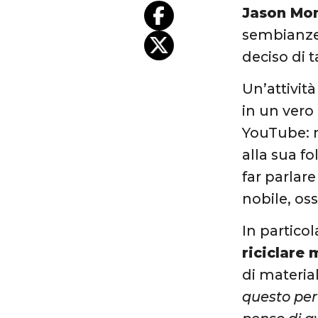
Jason M
sembianze
deciso di t
Un’attivit
in un vero
YouTube: ne
alla sua f
far parlar
nobile, oss
In particol
riciclare 
di materia
questo per 