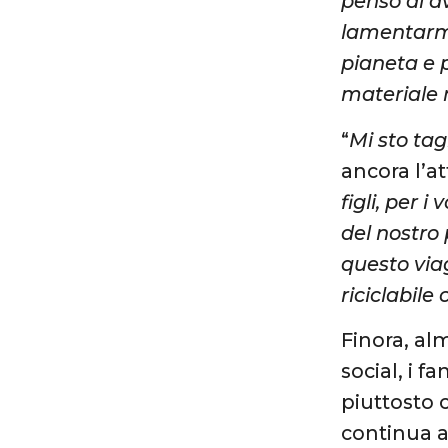
penso di a
lamentarmi
pianeta e p
materiale r
“
Mi sto ta
ancora l’a
figli, per 
del nostro 
questo via
riciclabile
Finora, a
social, i 
piuttosto 
continua a 