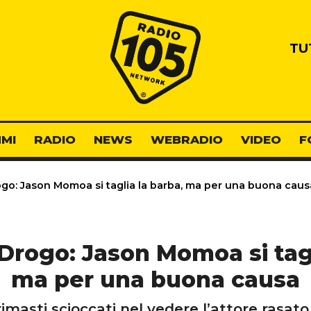
Radio 105
TU
MI
RADIO
NEWS
WEBRADIO
VIDEO
F
go: Jason Momoa si taglia la barba, ma per una buona caus
Drogo: Jason Momoa si tagl
ma per una buona causa
rimasti scioccati nel vedere l’attore rasato