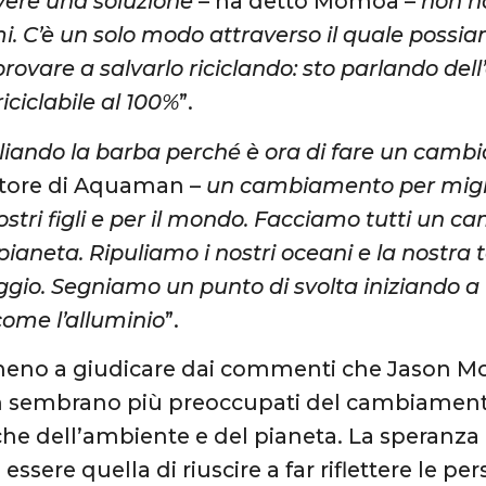
vere una soluzione
– ha detto Momoa –
non h
. C’è un solo modo attraverso il quale possiam
rovare a salvarlo riciclando: sto parlando dell
iciclabile al 100%
”.
gliando la barba perché è ora di fare un cam
ttore di Aquaman –
un cambiamento per miglio
i vostri figli e per il mondo. Facciamo tutti un
pianeta. Ripuliamo i nostri oceani e la nostra t
ggio. Segniamo un punto di svolta iniziando a 
 come l’alluminio
”.
lmeno a giudicare dai commenti che Jason M
fan sembrano più preoccupati del cambiament
che dell’ambiente e del pianeta. La speranza d
essere quella di riuscire a far riflettere le pe