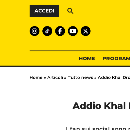
Vai al contenuto
ACCEDI
HOME
PROGRAM
Home
»
Articoli
»
Tutto news
»
Addio Khal Dro
Addio Khal 
I fan sui social sono 