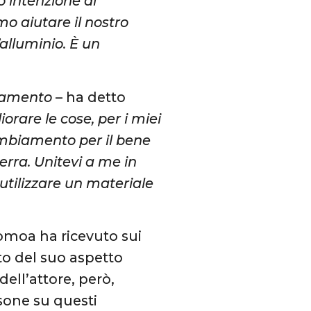
o intenzione di
o aiutare il nostro
’alluminio. È un
biamento
– ha detto
rare le cose, per i miei
 cambiamento per il bene
erra. Unitevi a me in
utilizzare un materiale
omoa ha ricevuto sui
o del suo aspetto
ell’attore, però,
rsone su questi