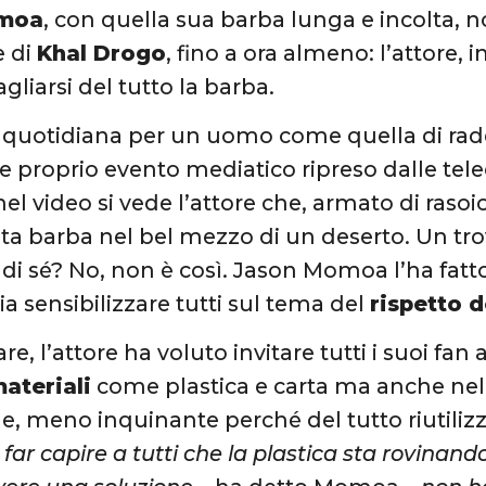
omoa
, con quella sua barba lunga e incolta, 
 di
Khal Drogo
, fino a ora almeno: l’attore, i
agliarsi del tutto la barba.
à quotidiana per un uomo come quella di rade
 e proprio evento mediatico ripreso dalle tel
l video si vede l’attore che, armato di rasoio
olta barba nel bel mezzo di un deserto. Un tro
e di sé? No, non è così. Jason Momoa l’ha fat
ia sensibilizzare tutti sul tema del
rispetto 
are, l’attore ha voluto invitare tutti i suoi fa
materiali
come plastica e carta ma anche nell’
le, meno inquinante perché del tutto riutilizz
far capire a tutti che la plastica sta rovinando