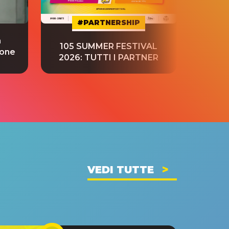
#PARTNERSHIP
a
“S
105 SUMMER FESTIVAL
ione
tradu
2026: TUTTI I PARTNER
VEDI TUTTE