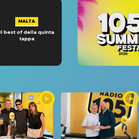
MALTA
Il best of della quinta
tappa