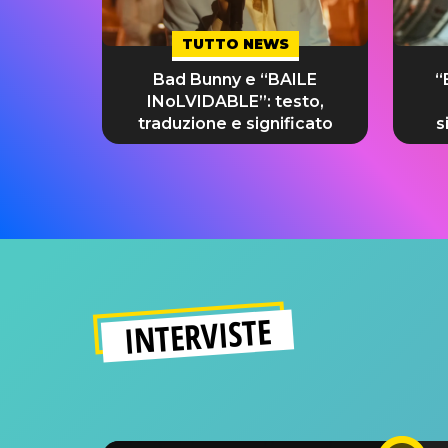
TUTTO NEWS
Bad Bunny e “BAILE
“
INoLVIDABLE”: testo,
traduzione e significato
s
INTERVISTE