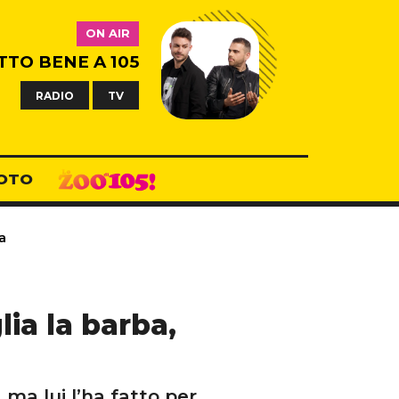
ON AIR
TTO BENE A 105
RADIO
TV
OTO
a
ia la barba,
, ma lui l’ha fatto per