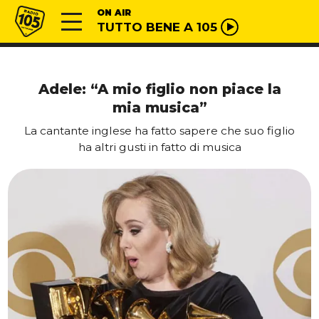
Vai al contenuto
Radio 105
ON AIR
TUTTO BENE A 105
Adele: “A mio figlio non piace la
mia musica”
La cantante inglese ha fatto sapere che suo figlio
ha altri gusti in fatto di musica