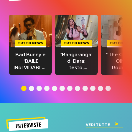
TUTTO NEWS
TUTTO NEWS
TUTTO NE
Bad Bunny e
“Bangaranga”
“The Cure”
“BAILE
di Dara:
Olivia
INoLVIDABLE”:
testo,
Rodrigo
testo,
traduzione e
testo,
traduzione e
significato
traduzion
significato
del singolo
significa
INTERVISTE
VEDI TUTTE