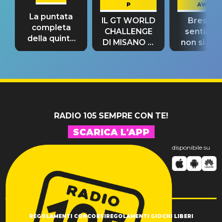
P
AWAY
La puntata
IL GT WORLD
Bresh: "I
completa
CHALLENGE
sentime
della quinta
DI MISANO si
non si pr
tappa
riconferma
fino alla n
un GRANDE
prima"
SUCCESSO!
RADIO 105 SEMPRE CON TE!
SCARICA L'APP
disponibile su
REGOLAMENTI CONCORSI
REGOLAMENTI GIOCHI LIBERI