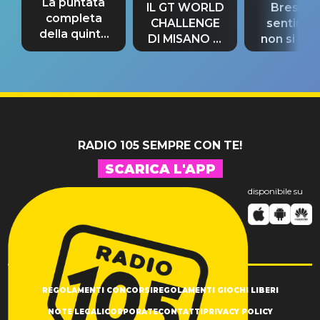
La puntata
IL GT WORLD
Bresh: "I
completa
CHALLENGE
sentime
della quinta
DI MISANO si
non si pr
tappa
riconferma
fino alla n
un GRANDE
prima"
SUCCESSO!
RADIO 105 SEMPRE CON TE!
SCARICA L'APP
disponibile su
REGOLAMENTI CONCORSI
REGOLAMENTI GIOCHI LIBERI
NOTE LEGALI
CORPORATE
CONTATTI
PRIVACY POLICY