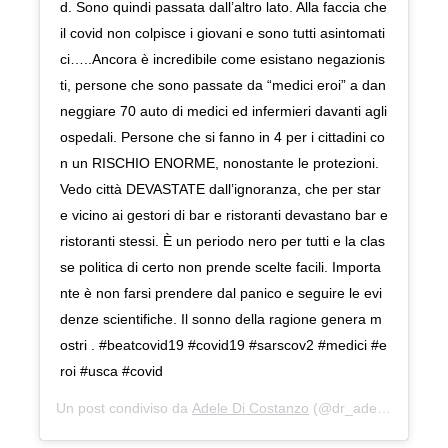
d. Sono quindi passata dall’altro lato. Alla faccia che
il covid non colpisce i giovani e sono tutti asintomati
ci…..Ancora è incredibile come esistano negazionis
ti, persone che sono passate da “medici eroi” a dan
neggiare 70 auto di medici ed infermieri davanti agli
ospedali. Persone che si fanno in 4 per i cittadini co
n un RISCHIO ENORME, nonostante le protezioni.
Vedo città DEVASTATE dall’ignoranza, che per star
e vicino ai gestori di bar e ristoranti devastano bar e
ristoranti stessi. È un periodo nero per tutti e la clas
se politica di certo non prende scelte facili. Importa
nte è non farsi prendere dal panico e seguire le evi
denze scientifiche. Il sonno della ragione genera m
ostri . #beatcovid19 #covid19 #sarscov2 #medici #e
roi #usca #covid
Un post condiviso da
Adele Di Costanzo
(@dr_adeledicostanzo) in data: