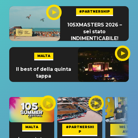
#PARTNERSHIP
105XMASTERS 2026 –
sei stato
INDIMENTICABILE!
MALTA
Il best of della quinta
tappa
MALTA
#PARTNERSHI
105 TAKE
P
AWAY