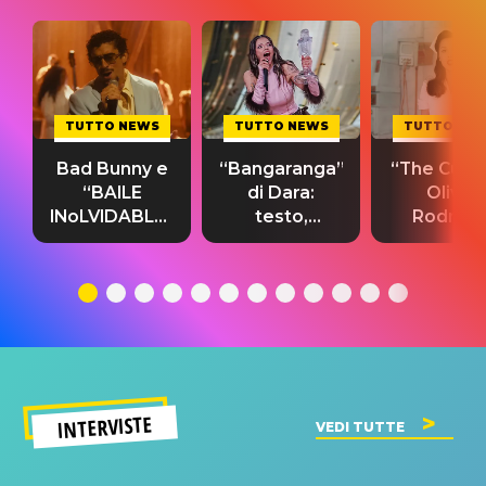
TUTTO NEWS
TUTTO NEWS
TUTTO NE
Bad Bunny e
“Bangaranga”
“The Cure”
“BAILE
di Dara:
Olivia
INoLVIDABLE”:
testo,
Rodrigo
testo,
traduzione e
testo,
traduzione e
significato
traduzion
significato
del singolo
significa
INTERVISTE
VEDI TUTTE