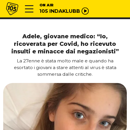
Vai al contenuto
Radio 105
ON AIR
105 INDAKLUBB
Adele, giovane medico: “Io,
ricoverata per Covid, ho ricevuto
insulti e minacce dai negazionisti”
La 27enne è stata molto male e quando ha
esortato i giovani a stare attenti al virus è stata
sommersa dalle critiche.