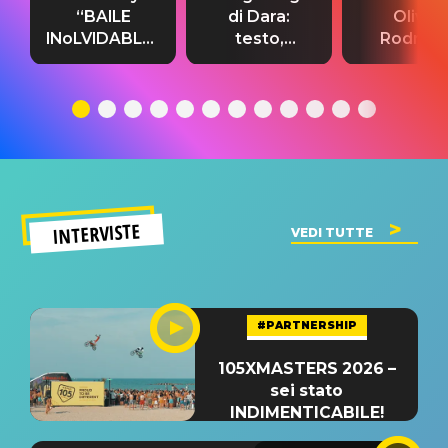
“BAILE
di Dara:
Olivia
INoLVIDABLE”:
testo,
Rodrigo
testo,
traduzione e
testo,
traduzione e
significato
traduzion
significato
del singolo
significa
INTERVISTE
VEDI TUTTE
#PARTNERSHIP
105XMASTERS 2026 –
sei stato
INDIMENTICABILE!