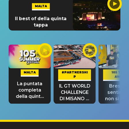
MALTA
Il best of della quinta
tappa
MALTA
#PARTNERSHI
105 TAKE
P
AWAY
La puntata
IL GT WORLD
Bresh: "I
completa
CHALLENGE
sentime
della quinta
DI MISANO si
non si pr
tappa
riconferma
fino alla n
un GRANDE
prima"
SUCCESSO!