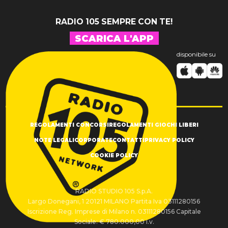
RADIO 105 SEMPRE CON TE!
SCARICA L'APP
disponibile su
REGOLAMENTI CONCORSI
REGOLAMENTI GIOCHI LIBERI
NOTE LEGALI
CORPORATE
CONTATTI
PRIVACY POLICY
COOKIE POLICY
RADIO STUDIO 105 S.p.A.
Largo Donegani, 1 20121 MILANO Partita Iva 03111280156
Iscrizione Reg. Imprese di Milano n. 03111280156 Capitale
Sociale: € 780.000,00 i.v.