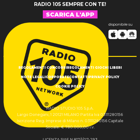
RADIO 105 SEMPRE CON TE!
SCARICA L'APP
disponibile su
REGOLAMENTI CONCORSI
REGOLAMENTI GIOCHI LIBERI
NOTE LEGALI
CORPORATE
CONTATTI
PRIVACY POLICY
COOKIE POLICY
RADIO STUDIO 105 S.p.A.
Largo Donegani, 1 20121 MILANO Partita Iva 03111280156
Iscrizione Reg. Imprese di Milano n. 03111280156 Capitale
Sociale: € 780.000,00 i.v.
LICENZA SIAE N.817/I/07-293