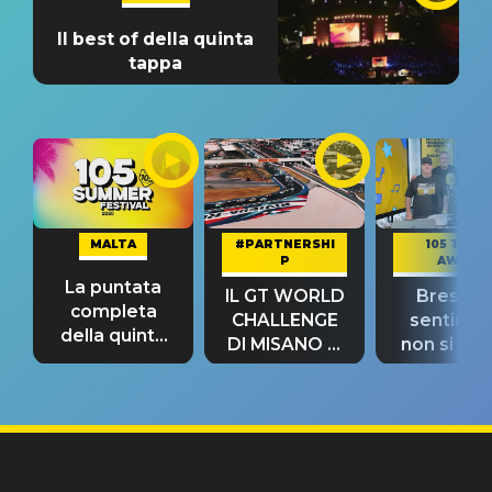
Il best of della quinta
tappa
MALTA
#PARTNERSHI
105 TAKE
P
AWAY
La puntata
IL GT WORLD
Bresh: "I
completa
CHALLENGE
sentime
della quinta
DI MISANO si
non si pr
tappa
riconferma
fino alla n
un GRANDE
prima"
SUCCESSO!