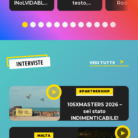
INoLVIDABLE”:
testo,
Rodrigo
testo,
traduzione e
testo,
traduzione e
significato
traduzion
significato
del singolo
significa
INTERVISTE
VEDI TUTTE
#PARTNERSHIP
105XMASTERS 2026 –
sei stato
INDIMENTICABILE!
MALTA