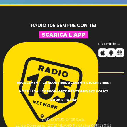
SUCCESSO!
RADIO 105 SEMPRE CON TE!
SCARICA L'APP
disponibile su
REGOLAMENTI CONCORSI
REGOLAMENTI GIOCHI LIBERI
NOTE LEGALI
CORPORATE
CONTATTI
PRIVACY POLICY
COOKIE POLICY
RADIO STUDIO 105 S.p.A.
Largo Donegani, 1 20121 MILANO Partita Iva 03111280156