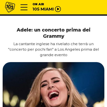
Vai al contenuto
Radio 105
ON AIR
105 MIAMI
Adele: un concerto prima dei
Grammy
La cantante inglese ha rivelato che terrà un
"concerto per pochi fan" a Los Angeles prima del
grande evento