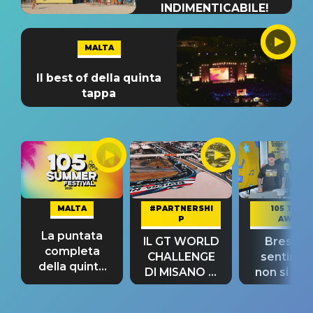
INDIMENTICABILE!
MALTA
Il best of della quinta
tappa
MALTA
#PARTNERSHI
105 TAKE
P
AWAY
La puntata
IL GT WORLD
Bresh: "I
completa
CHALLENGE
sentime
della quinta
DI MISANO si
non si pr
tappa
riconferma
fino alla n
un GRANDE
prima"