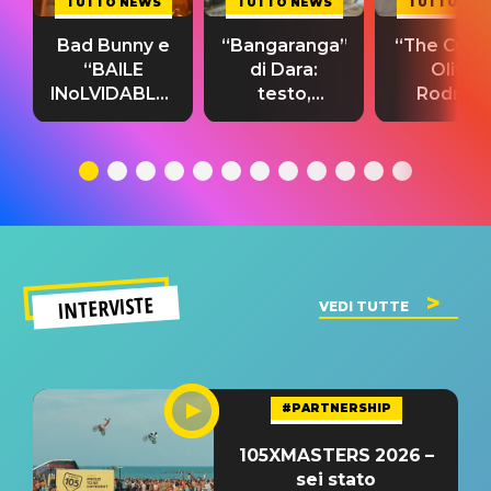
TUTTO NEWS
TUTTO NEWS
TUTTO NE
Bad Bunny e
“Bangaranga”
“The Cure”
“BAILE
di Dara:
Olivia
INoLVIDABLE”:
testo,
Rodrigo
testo,
traduzione e
testo,
traduzione e
significato
traduzion
significato
del singolo
significa
INTERVISTE
VEDI TUTTE
#PARTNERSHIP
105XMASTERS 2026 –
sei stato