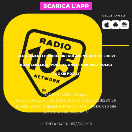
SCARICA L'APP
disponibile su
REGOLAMENTI CONCORSI
REGOLAMENTI GIOCHI LIBERI
NOTE LEGALI
CORPORATE
CONTATTI
PRIVACY POLICY
COOKIE POLICY
RADIO STUDIO 105 S.p.A.
Largo Donegani, 1 20121 MILANO Partita Iva 03111280156
Iscrizione Reg. Imprese di Milano n. 03111280156 Capitale
Sociale: € 780.000,00 i.v.
LICENZA SIAE N.817/I/07-293