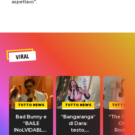
aspettavo”.
VIRAL
TUTTO NEWS
TUTTO NEWS
TUTTO NE
Bad Bunny e
“Bangaranga”
“The Cure”
“BAILE
di Dara:
Olivia
INoLVIDABLE”:
testo,
Rodrigo