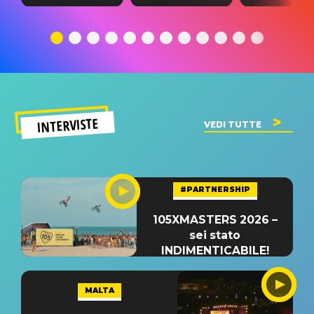
testo,
traduzione e
testo,
traduzione e
significato
traduzion
significato
del singolo
significa
INTERVISTE
VEDI TUTTE
#PARTNERSHIP
105XMASTERS 2026 –
sei stato
INDIMENTICABILE!
MALTA