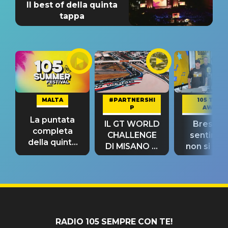
Il best of della quinta
tappa
MALTA
#PARTNERSHI
105 TAKE
P
AWAY
La puntata
IL GT WORLD
Bresh: "I
completa
CHALLENGE
sentime
della quinta
DI MISANO si
non si pr
tappa
riconferma
fino alla n
un GRANDE
prima"
SUCCESSO!
RADIO 105 SEMPRE CON TE!