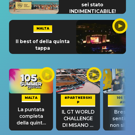
sei stato
INDIMENTICABILE!
MALTA
Il best of della quinta
tappa
MALTA
#PARTNERSHI
105 TAKE
P
AWAY
La puntata
IL GT WORLD
Bresh: "I
completa
CHALLENGE
sentime
della quinta
DI MISANO si
non si pr
tappa
riconferma
fino alla n