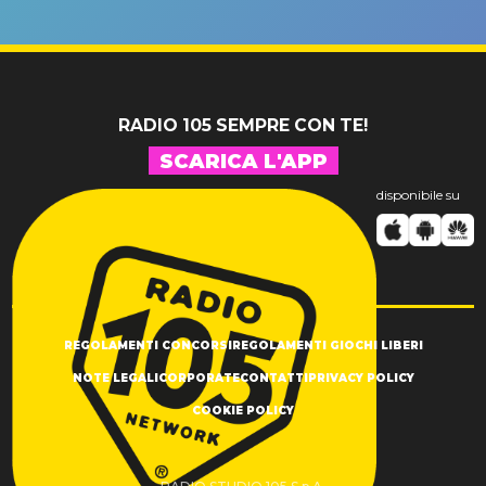
un GRANDE
prima"
SUCCESSO!
RADIO 105 SEMPRE CON TE!
SCARICA L'APP
disponibile su
REGOLAMENTI CONCORSI
REGOLAMENTI GIOCHI LIBERI
NOTE LEGALI
CORPORATE
CONTATTI
PRIVACY POLICY
COOKIE POLICY