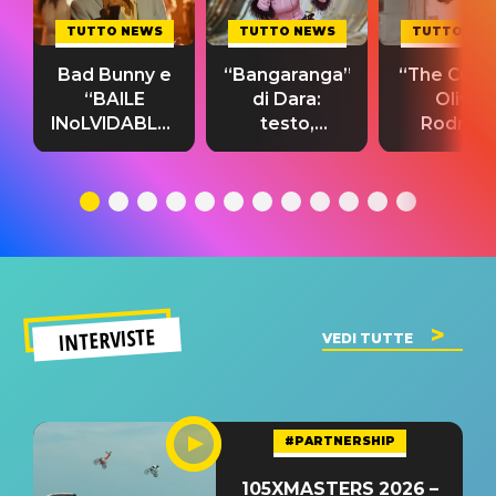
TUTTO NEWS
TUTTO NEWS
TUTTO NE
Bad Bunny e
“Bangaranga”
“The Cure”
“BAILE
di Dara:
Olivia
INoLVIDABLE”:
testo,
Rodrigo
testo,
traduzione e
testo,
traduzione e
significato
traduzion
significato
del singolo
significa
INTERVISTE
VEDI TUTTE
#PARTNERSHIP
105XMASTERS 2026 –