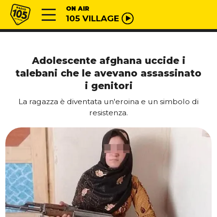
Vai al contenuto
Radio 105
ON AIR
105 VILLAGE
Adolescente afghana uccide i
talebani che le avevano assassinato
i genitori
La ragazza è diventata un'eroina e un simbolo di
resistenza.