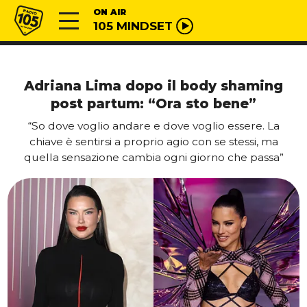
Vai al contenuto
Radio 105
ON AIR
105 MINDSET
Adriana Lima dopo il body shaming
post partum: “Ora sto bene”
“So dove voglio andare e dove voglio essere. La
chiave è sentirsi a proprio agio con se stessi, ma
quella sensazione cambia ogni giorno che passa”