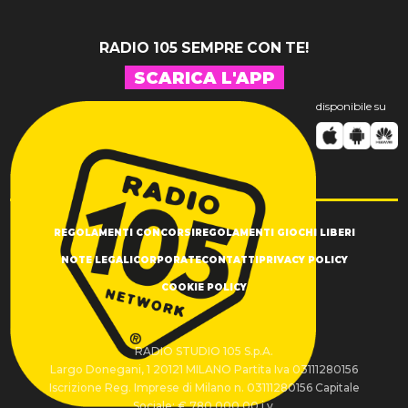
RADIO 105 SEMPRE CON TE!
SCARICA L'APP
disponibile su
REGOLAMENTI CONCORSI
REGOLAMENTI GIOCHI LIBERI
NOTE LEGALI
CORPORATE
CONTATTI
PRIVACY POLICY
COOKIE POLICY
RADIO STUDIO 105 S.p.A.
Largo Donegani, 1 20121 MILANO Partita Iva 03111280156
Iscrizione Reg. Imprese di Milano n. 03111280156 Capitale
Sociale: € 780.000,00 i.v.