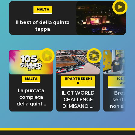
MALTA
Il best of della quinta
tappa
MALTA
#PARTNERSHI
105 TAKE
P
AWAY
La puntata
IL GT WORLD
Bresh: "I
completa
CHALLENGE
sentime
della quinta
DI MISANO si
non si pr
tappa
riconferma
fino alla n
un GRANDE
prima"
SUCCESSO!