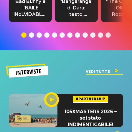
Bad Bunny e
“Bangaranga”
“The Cure”
“BAILE
di Dara:
Olivia
INoLVIDABLE”:
testo,
Rodrigo
testo,
traduzione e
testo,
traduzione e
significato
traduzion
significato
del singolo
significa
INTERVISTE
VEDI TUTTE
#PARTNERSHIP
105XMASTERS 2026 –
sei stato
INDIMENTICABILE!