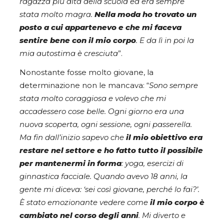
ragazza più alta della scuola ed era sempre
stata molto magra.
Nella moda ho trovato un
posto a cui appartenevo e che mi faceva
sentire bene con il mio corpo
. E da lì in poi la
mia autostima è cresciuta
”.
Nonostante fosse molto giovane, la
determinazione non le mancava: “
Sono sempre
stata molto coraggiosa e volevo che mi
accadessero cose belle. Ogni giorno era una
nuova scoperta, ogni sessione, ogni passerella.
Ma fin dall’inizio sapevo che
il mio obiettivo era
restare nel settore e ho fatto tutto il possibile
per mantenermi in forma
: yoga, esercizi di
ginnastica facciale. Quando avevo 18 anni, la
gente mi diceva: ‘sei così giovane, perché lo fai?’.
È stato emozionante vedere come
il mio corpo è
cambiato nel corso degli
anni
. Mi diverto e