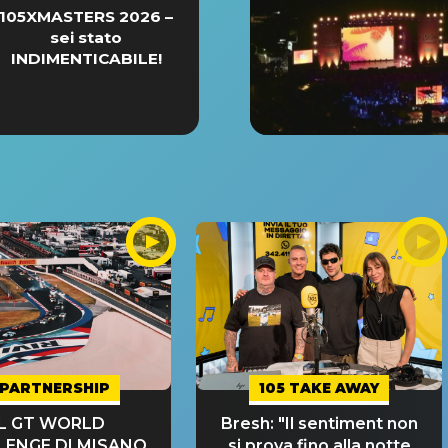
105XMASTERS 2026 –
sei stato
INDIMENTICABILE!
PARTNERSHIP
105 TAKE AWAY
IL GT WORLD
Bresh: "Il sentiment non
LENGE DI MISANO
si prova fino alla notte