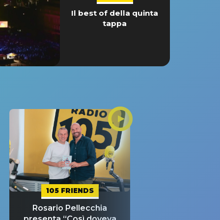
Il best of della quinta
tappa
105 FRIENDS
Rosario Pellecchia
presenta “Così doveva