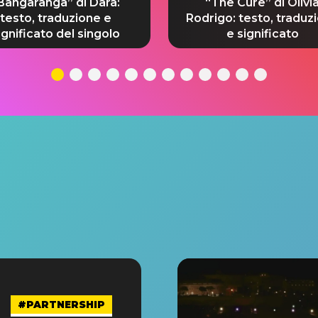
Bangaranga” di Dara:
“The Cure” di Olivi
testo, traduzione e
Rodrigo: testo, traduz
ignificato del singolo
e significato
#PARTNERSHIP