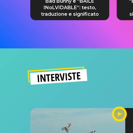
Bad Bunny e “BAILE
“
INoLVIDABLE”: testo,
traduzione e significato
s
INTERVISTE