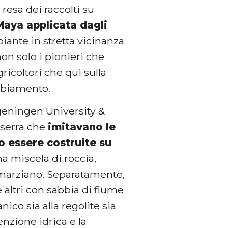
resa dei raccolti su
Maya applicata dagli
piante in stretta vicinanza
non solo i pionieri che
ricoltori che qui sulla
ambiamento.
ageningen University &
 serra che
imitavano le
o essere costruite su
na miscela di roccia,
o marziano. Separatamente,
 altri con sabbia di fiume
ico sia alla regolite sia
tenzione idrica e la