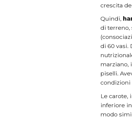
crescita del
Quindi,
ha
di terreno
(consociazi
di 60 vasi.
nutrizional
marziano, 
piselli. Av
condizioni
Le carote,
inferiore i
modo simil