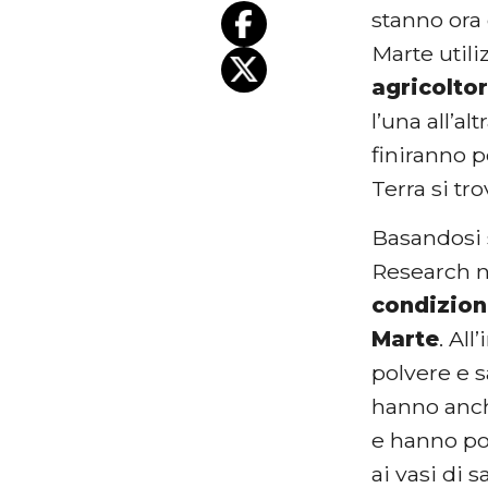
stanno ora 
Marte util
agricoltor
l’una all’a
finiranno p
Terra si t
Basandosi 
Research n
condizioni
Marte
. Al
polvere e 
hanno anche
e hanno poi
ai vasi di 