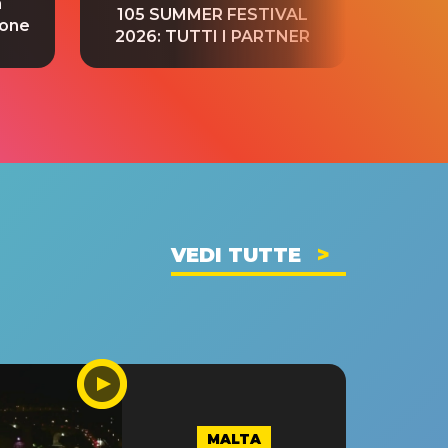
a
“S
105 SUMMER FESTIVAL
ione
tradu
2026: TUTTI I PARTNER
VEDI TUTTE
MALTA