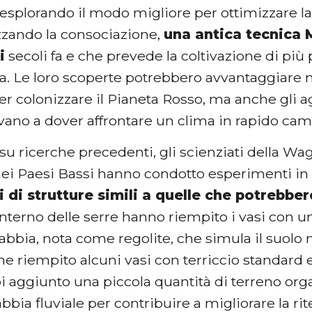
esplorando il modo migliore per ottimizzare la 
izzando la consociazione,
una antica tecnica 
i
secoli fa e che prevede la coltivazione di più 
ltra. Le loro scoperte potrebbero avvantaggiare 
er colonizzare il Pianeta Rosso, ma anche gli ag
rovano a dover affrontare un clima in rapido c
su ricerche precedenti, gli scienziati della W
ei Paesi Bassi hanno condotto esperimenti in
 di strutture simili a quelle che potrebber
l’interno delle serre hanno riempito i vasi con u
sabbia, nota come regolite, che simula il suol
 riempito alcuni vasi con terriccio standard e
 aggiunto una piccola quantità di terreno organ
sabbia fluviale per contribuire a migliorare la ri