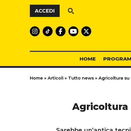
Vai al contenuto
ACCEDI
HOME
PROGRAM
Home
»
Articoli
»
Tutto news
»
Agricoltura su
Agricoltura
Sarebbe un’antica tecnic