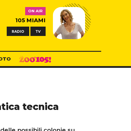
ON AIR
105 MIAMI
RADIO
TV
OTO
tica tecnica
lle possibili colonie su