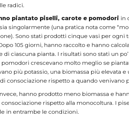
le radici.
nno piantato piselli, carote e pomodori
in 
, sia singolarmente (una pratica nota come “mo
one). Sono stati prodotti cinque vasi per ogni 
 Dopo 105 giorni, hanno raccolto e hanno calcolat
e di ciascuna pianta. I risultati sono stati un po’
i pomodori crescevano molto meglio se piantat
evano più potassio, una biomassa più elevata e 
 di consociazione rispetto a quando venivano p
 invece, hanno prodotto meno biomassa e hann
n consociazione rispetto alla monocoltura. I pise
e in entrambe le condizioni.