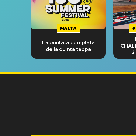
MALTA
#
La puntata completa
CHAL
della quinta tappa
si
GRA