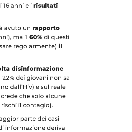
 16 anni e i
risultati
già avuto un
rapporto
nni), ma il
60%
di questi
sare regolarmente)
il
lta disinformazione
il 22% dei giovani non sa
no dall’Hiv) e sul reale
ti crede che solo alcune
ischi il contagio).
ggior parte dei casi
e di informazione deriva