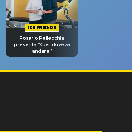
105 FRIENDS
Rosario Pellecchia
presenta “Così doveva
andare”