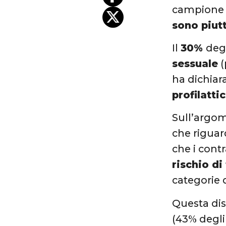
campione
sono piut
Il
30%
degl
sessuale
(
ha dichiar
profilatti
Sull’argo
che riguar
che i contr
rischio di
categorie 
Questa dis
(43% degli 