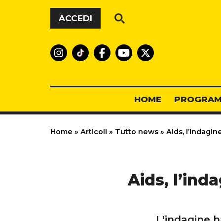
Vai al contenuto
ACCEDI
HOME
PROGRAM
Home
»
Articoli
»
Tutto news
»
Aids, l’indagine
Aids, l’ind
L'indagine 