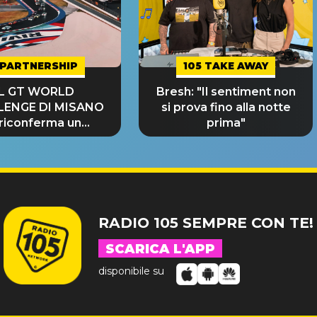
PARTNERSHIP
105 TAKE AWAY
IL GT WORLD
Bresh: "Il sentiment non
LENGE DI MISANO
si prova fino alla notte
 riconferma un
prima"
NDE SUCCESSO!
RADIO 105 SEMPRE CON TE!
SCARICA L'APP
disponibile su