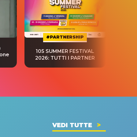
#PARTNERSHIP
a
“S
105 SUMMER FESTIVAL
ione
tradu
2026: TUTTI I PARTNER
VEDI TUTTE