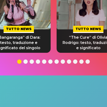
TUTTO NEWS
TUTTO NEWS
Bangaranga” di Dara:
“The Cure” di Olivi
testo, traduzione e
Rodrigo: testo, traduz
ignificato del singolo
e significato