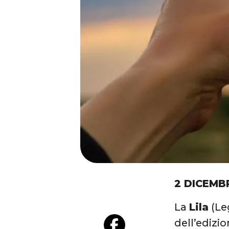
2 DICEMB
La
Lila
(Leg
dell’edizi