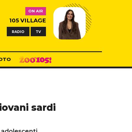
ON AIR
105 VILLAGE
RADIO
TV
OTO
iovani sardi
adolescenti.