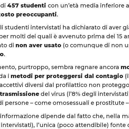
 di
457 studenti
con un’età media inferiore ai
tosto preoccupanti
.
i studenti intervistati ha dichiarato di aver 
per molti dei quali è avvenuto prima dei 15 a
ato di
non aver usato
(o comunque di non u
co
.
mento, purtroppo, sembra regnare ancora
mo
da i
metodi per proteggersi dal contagio
(
accettivi diversi dal profilattico non proteggo
 trasmissione
del virus (l’8% degli intervista
di persone – come omosessuali e prostitute – r
informazione dipende dal fatto che, nella ma
intervistati), l’unica (poco attendibile) font