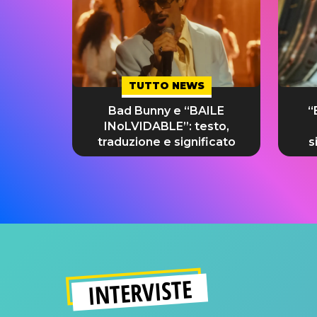
TUTTO NEWS
Bad Bunny e “BAILE
“
INoLVIDABLE”: testo,
traduzione e significato
s
INTERVISTE