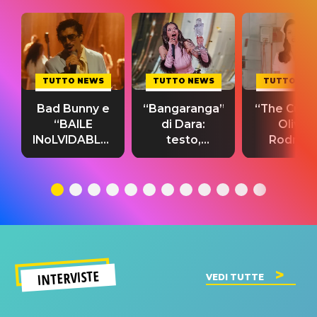
TUTTO NEWS
TUTTO NEWS
TUTTO NE
Bad Bunny e
“Bangaranga”
“The Cure”
“BAILE
di Dara:
Olivia
INoLVIDABLE”:
testo,
Rodrigo
testo,
traduzione e
testo,
traduzione e
significato
traduzion
significato
del singolo
significa
INTERVISTE
VEDI TUTTE