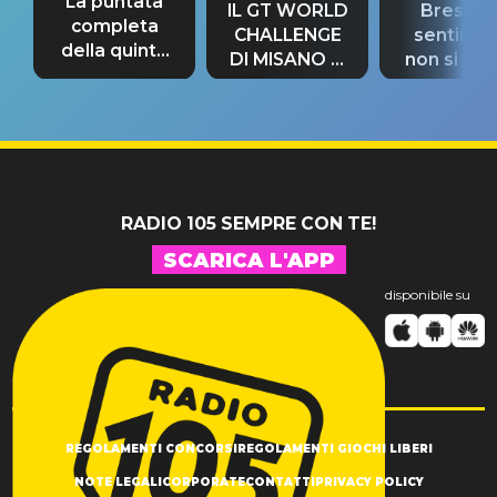
La puntata
IL GT WORLD
Bresh: "I
completa
CHALLENGE
sentime
della quinta
DI MISANO si
non si pr
tappa
riconferma
fino alla n
un GRANDE
prima"
SUCCESSO!
RADIO 105 SEMPRE CON TE!
SCARICA L'APP
disponibile su
REGOLAMENTI CONCORSI
REGOLAMENTI GIOCHI LIBERI
NOTE LEGALI
CORPORATE
CONTATTI
PRIVACY POLICY