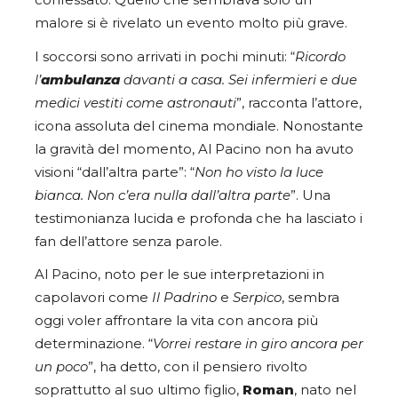
confessato. Quello che sembrava solo un
malore si è rivelato un evento molto più grave.
I soccorsi sono arrivati in pochi minuti: “
Ricordo
l’
ambulanza
davanti a casa. Sei infermieri e due
medici vestiti come astronauti
”, racconta l’attore,
icona assoluta del cinema mondiale. Nonostante
la gravità del momento, Al Pacino non ha avuto
visioni “dall’altra parte”: “
Non ho visto la luce
bianca. Non c’era nulla dall’altra parte
”. Una
testimonianza lucida e profonda che ha lasciato i
fan dell’attore senza parole.
Al Pacino, noto per le sue interpretazioni in
capolavori come
Il Padrino
e
Serpico
, sembra
oggi voler affrontare la vita con ancora più
determinazione. “
Vorrei restare in giro ancora per
un poco
”, ha detto, con il pensiero rivolto
soprattutto al suo ultimo figlio,
Roman
, nato nel