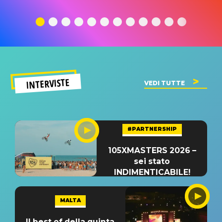
traduzione e
significato
traduzion
significato
del singolo
significa
INTERVISTE
VEDI TUTTE
#PARTNERSHIP
105XMASTERS 2026 –
sei stato
INDIMENTICABILE!
MALTA
Il best of della quinta