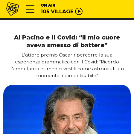
Vai al contenuto
Radio 105
ON AIR
105 VILLAGE
Al Pacino e il Covid: “Il mio cuore
aveva smesso di battere”
L'attore premio Oscar ripercorre la sua
esperienza drammatica con il Covid: “Ricordo
l’ambulanza e i medici vestiti come astronauti, un
momento indimenticabile”