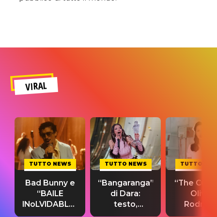
VIRAL
TUTTO NEWS
TUTTO NEWS
TUTTO NE
Bad Bunny e
“Bangaranga”
“The Cure”
“BAILE
di Dara:
Olivia
INoLVIDABLE”:
testo,
Rodrigo
testo,
traduzione e
testo,