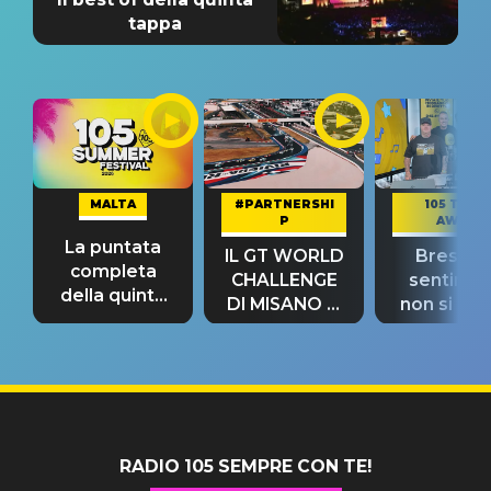
tappa
MALTA
#PARTNERSHI
105 TAKE
P
AWAY
La puntata
IL GT WORLD
Bresh: "I
completa
CHALLENGE
sentime
della quinta
DI MISANO si
non si pr
tappa
riconferma
fino alla n
un GRANDE
prima"
SUCCESSO!
RADIO 105 SEMPRE CON TE!