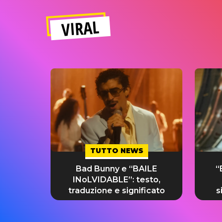
VIRAL
TUTTO NEWS
Bad Bunny e “BAILE
“
INoLVIDABLE”: testo,
traduzione e significato
s