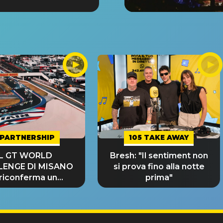
PARTNERSHIP
105 TAKE AWAY
IL GT WORLD
Bresh: "Il sentiment non
LENGE DI MISANO
si prova fino alla notte
 riconferma un
prima"
NDE SUCCESSO!