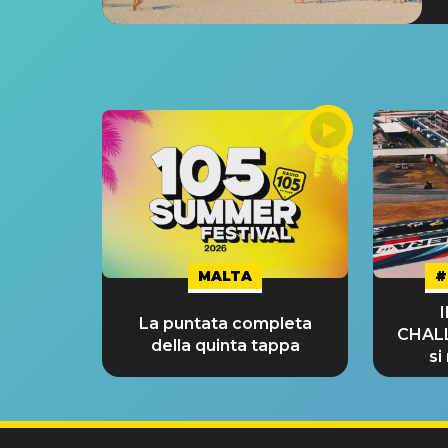
MALTA
#
La puntata completa
CHAL
della quinta tappa
si
GRA