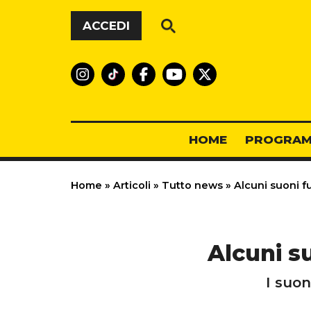
Vai al contenuto
ACCEDI
HOME
PROGRAM
Home
»
Articoli
»
Tutto news
»
Alcuni suoni f
Alcuni s
I suon