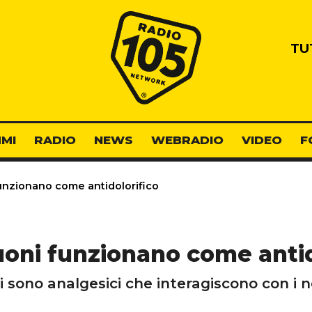
Radio 105
TU
MI
RADIO
NEWS
WEBRADIO
VIDEO
F
unzionano come antidolorifico
uoni funzionano come antid
i sono analgesici che interagiscono con i 