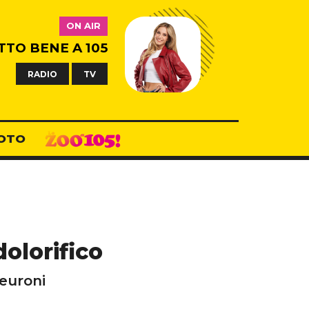
ON AIR
TTO BENE A 105
RADIO
TV
OTO
olorifico
neuroni