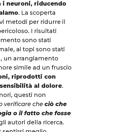
n i neuroni, riducendo
 talamo
. La scoperta
i metodi per ridurre il
ricoloso. I risultati
rimento sono stati
male, ai topi sono stati
ica, un arrangiamento
ore simile ad un fruscio
oni, riprodotti con
sensibilità al dolore
.
mori, questi non
o verificare che
ciò che
gia o il fatto che fosse
 autori della ricerca.
 sentirsi meglio,