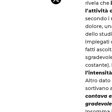
rivela che
l’attività
secondo i 
dolore, una
dello stud
impiegati d
fatti asco
sgradevole
costante).
l’intensit
Altro dato
sortivano 
contava er
gradevol
Insomma ba