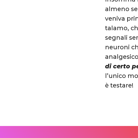
almeno se 
veniva pri
talamo, ch
segnali sen
neuroni ch
analgesico
di certo 
l’unico mo
è testare!