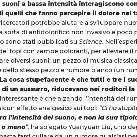
i suoni a bassa intensità interagiscono co
 di quelli che fanno percepire il dolore nel
ricercatori potrebbe aiutare a sviluppare nuov
 sorta di antidolorifico non invasivo e poco pe
io sono stati pubblicati su
Science
. Nell’espe
ei topi con zampe doloranti, per alleviare il 
ltare diversi suoni: un pezzo di musica class
 dello stesso pezzo e rumore bianco (un rum
La cosa stupefacente è che tutti e tre i su
à di un sussurro, riducevano nei roditori la 
 interessante è che alzando l’intensità dei ru
alcun effetto analgesico sui topi:
“Ci ha stupit
a l’intensità del suono, e non la sua tipolo
e o meno
”,
ha spiegato Yuanyuan Liu, uno degli
sta farsi cullare da un rumore qualsiasi per