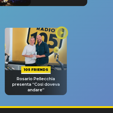
105 FRIENDS
Rosario Pellecchia
presenta “Così doveva
andare”