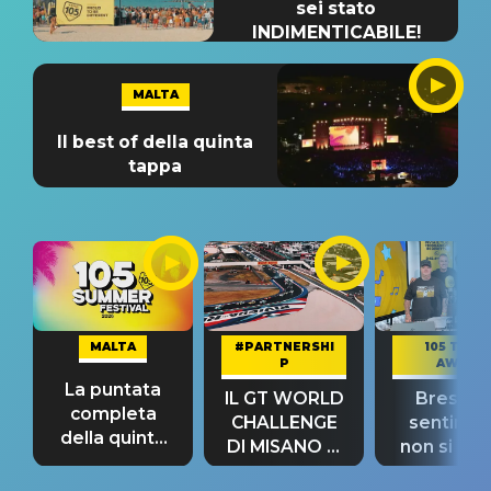
sei stato
INDIMENTICABILE!
MALTA
Il best of della quinta
tappa
MALTA
#PARTNERSHI
105 TAKE
P
AWAY
La puntata
IL GT WORLD
Bresh: "I
completa
CHALLENGE
sentime
della quinta
DI MISANO si
non si pr
tappa
riconferma
fino alla n