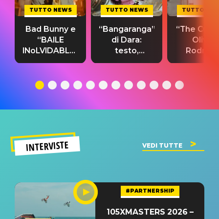
TUTTO NEWS
TUTTO NEWS
TUTTO NE
Bad Bunny e
“Bangaranga”
“The Cure”
“BAILE
di Dara:
Olivia
INoLVIDABLE”:
testo,
Rodrigo
testo,
traduzione e
testo,
traduzione e
significato
traduzion
significato
del singolo
significa
INTERVISTE
VEDI TUTTE
#PARTNERSHIP
105XMASTERS 2026 –