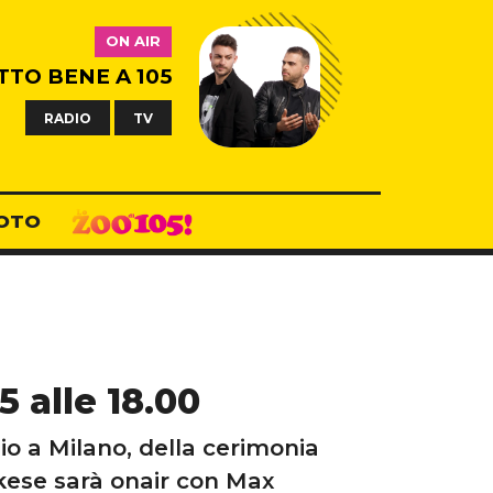
ON AIR
TTO BENE A 105
RADIO
TV
OTO
5 alle 18.00
o a Milano, della cerimonia
kese sarà onair con Max