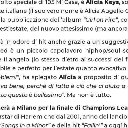
lto speciale di 105 Mi Casa, è
Alicia Keys
, 
 italiane (il suo vero nome è Alicia Augello 
 la pubblicazione dell’album
“Girl on Fire”
, c
quest’estate, del nuovo attesissimo (ma ancor
ià in odore di hit anche grazie a un suggestiv
 ed è un piccolo capolavoro hiphop/soul sc
e Illangelo (lo stesso dietro ai successi 
bile e perfetto per l’estate quanto evocativo
oblemi”
, ha spiegato
Alicia
a proposito di q
 va bene, perché di fatto è ciò che ci aiuta 
tto questo è bellissimo”
. Ma non è tutto.
terà a Milano per la finale di Champions Le
rstar di Harlem che dal 2001, anno del lanc
“Songs in a Minor”
e della hit
“Fallin’”
a oggi h