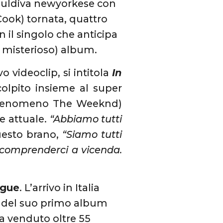
souldiva newyorkese con
Cook) tornata, quattro
on il singolo che anticipa
a misterioso) album.
o videoclip, si intitola
In
olpito insieme al super
del fenomeno The Weeknd)
 e attuale.
“Abbiamo tutti
uesto brano,
“Siamo tutti
a comprenderci a vicenda.
ague
. L’arrivo in Italia
io del suo primo album
a venduto oltre 55