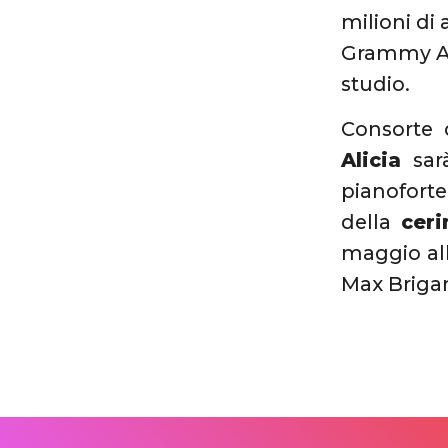
milioni di
Grammy Awa
studio.
Consorte 
Alicia
sarà
pianoforte
della
ceri
maggio all
Max Brigan