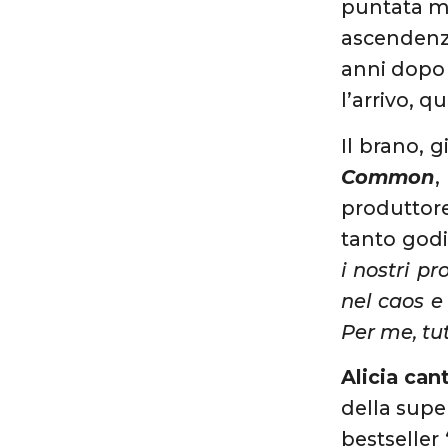
puntata mo
ascendenze
anni dopo
l’arrivo, 
Il brano, g
Common
,
produttor
tanto godi
i nostri pr
nel caos e
Per me, tu
Alicia can
della supe
bestseller