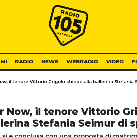
Radio 105
MI
RADIO
NEWS
WEBRADIO
VIDEO
F
w, il tenore Vittorio Grigolo chiede alla ballerina Stefania 
r Now, il tenore Vittorio Gr
llerina Stefania Seimur di 
ne si è conclusa con una proposta di matr