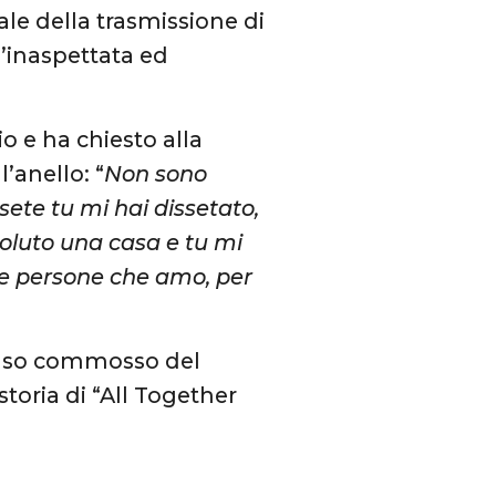
nale della trasmissione di
’inaspettata ed
io e ha chiesto alla
’anello: “
Non sono
ete tu mi hai dissetato,
voluto una casa e tu mi
 le persone che amo, per
lauso commosso del
oria di “All Together