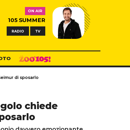
ON AIR
105 SUMMER
RADIO
TV
OTO
Seimur di sposarlo
igolo chiede
sposarlo
imonio davvero emozionante.