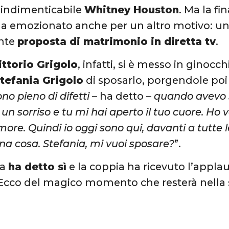
’indimenticabile
Whitney Houston
. Ma la fi
a emozionato anche per un altro motivo: un
nte
proposta di matrimonio in diretta tv
.
ittorio Grigolo
, infatti, si è messo in ginocch
tefania Grigolo
di sposarlo, porgendole poi l
ono pieno di difetti
– ha detto –
quando avevo s
un sorriso e tu mi hai aperto il tuo cuore. Ho 
more. Quindi io oggi sono qui, davanti a tutte
una cosa. Stefania, mi vuoi sposare?
”.
na
ha detto sì
e la coppia ha ricevuto l’app
Ecco del magico momento che resterà nella st