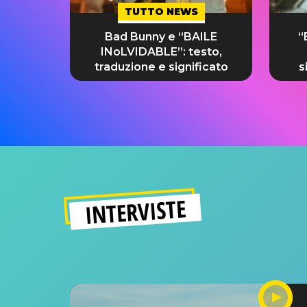
TUTTO NEWS
Bad Bunny e “BAILE
“
INoLVIDABLE”: testo,
traduzione e significato
s
INTERVISTE