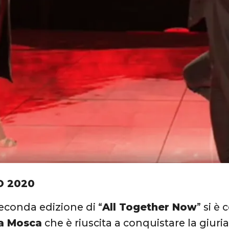
O 2020
econda edizione di “
All Together Now
” si è
a Mosca
che è riuscita a conquistare la giuria