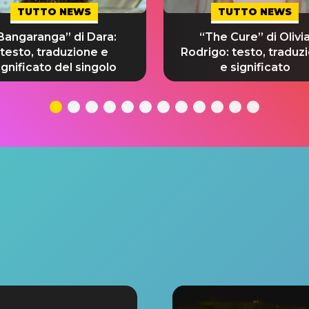
TUTTO NEWS
TUTTO NEWS
Bangaranga” di Dara:
“The Cure” di Olivi
testo, traduzione e
Rodrigo: testo, traduz
ignificato del singolo
e significato