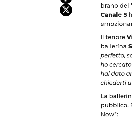
brano dell
Canale 5
h
emoziona
Il tenore
V
ballerina
S
perfetto, s
ho cercato 
hai dato a
chiederti 
La balleri
pubblico. 
Now”: