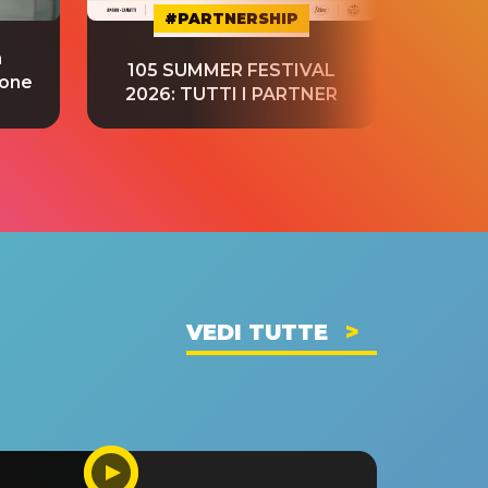
#PARTNERSHIP
a
“S
105 SUMMER FESTIVAL
ione
tradu
2026: TUTTI I PARTNER
VEDI TUTTE