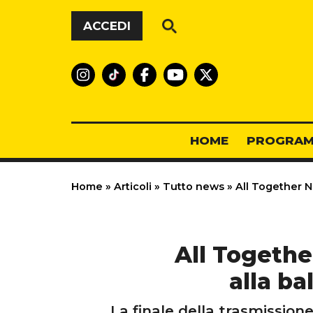
Vai al contenuto
ACCEDI
HOME
PROGRAM
Home
»
Articoli
»
Tutto news
»
All Together No
All Togethe
alla ba
La finale della trasmissio