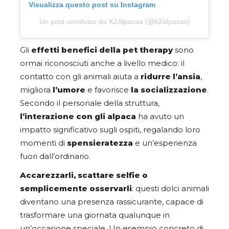
Visualizza questo post su Instagram
Un post condiviso da K2Alpacas (@k2alpacas)
Gli
effetti benefici della pet therapy
sono
ormai riconosciuti anche a livello medico: il
contatto con gli animali aiuta a
ridurre l’ansia
,
migliora
l’umore
e favorisce
la socializzazione
.
Secondo il personale della struttura,
l’interazione con gli alpaca
ha avuto un
impatto significativo sugli ospiti, regalando loro
momenti di
spensieratezza
e un’esperienza
fuori dall’ordinario.
Accarezzarli, scattare selfie o
semplicemente osservarli
: questi dolci animali
diventano una presenza rassicurante, capace di
trasformare una giornata qualunque in
un’occasione speciale. Un esempio concreto di