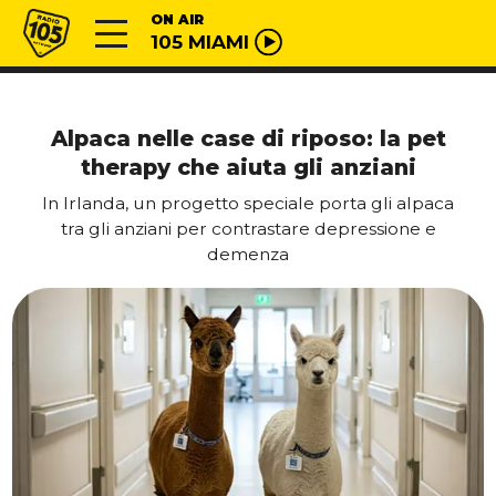
Vai al contenuto
Radio 105
ON AIR
105 MIAMI
Alpaca nelle case di riposo: la pet
therapy che aiuta gli anziani
In Irlanda, un progetto speciale porta gli alpaca
tra gli anziani per contrastare depressione e
demenza