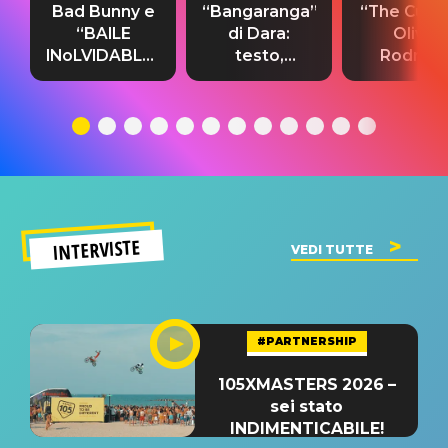
Bad Bunny e
“Bangaranga”
“The Cure”
“BAILE
di Dara:
Olivia
INoLVIDABLE”:
testo,
Rodrigo
testo,
traduzione e
testo,
traduzione e
significato
traduzion
significato
del singolo
significa
INTERVISTE
VEDI TUTTE
#PARTNERSHIP
105XMASTERS 2026 –
sei stato
INDIMENTICABILE!