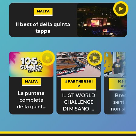
MALTA
Il best of della quinta
tappa
MALTA
#PARTNERSHI
105 TAKE
P
AWAY
La puntata
IL GT WORLD
Bresh: "I
completa
CHALLENGE
sentime
della quinta
DI MISANO si
non si pr
tappa
riconferma
fino alla n
un GRANDE
prima"
SUCCESSO!