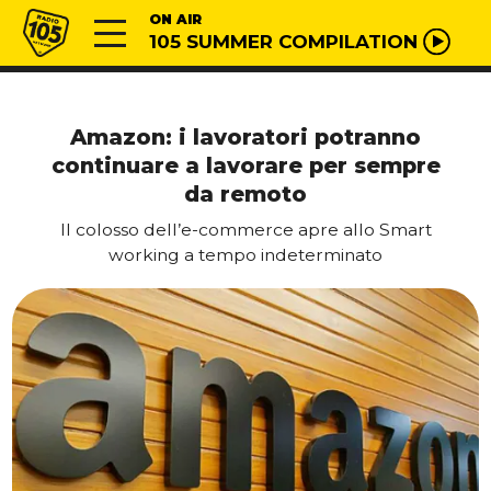
Vai al contenuto
Radio 105
ON AIR
105 SUMMER COMPILATION
Amazon: i lavoratori potranno
continuare a lavorare per sempre
da remoto
Il colosso dell’e-commerce apre allo Smart
working a tempo indeterminato