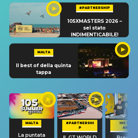
#PARTNERSHIP
105XMASTERS 2026 –
sei stato
INDIMENTICABILE!
MALTA
Il best of della quinta
tappa
MALTA
#PARTNERSHI
105 TAKE
P
AWAY
La puntata
IL GT WORLD
Bresh: "I