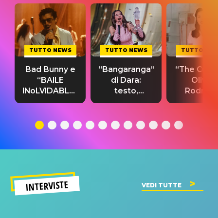
TUTTO NEWS
TUTTO NEWS
TUTTO NE
Bad Bunny e
“Bangaranga”
“The Cure”
“BAILE
di Dara:
Olivia
INoLVIDABLE”:
testo,
Rodrigo
testo,
traduzione e
testo,
traduzione e
significato
traduzion
significato
del singolo
significa
INTERVISTE
VEDI TUTTE