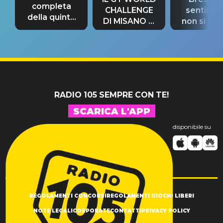
completa
CHALLENGE
sentime
della quinta
DI MISANO si
non si pr
tappa
riconferma
fino alla n
un GRANDE
prima"
SUCCESSO!
RADIO 105 SEMPRE CON TE!
SCARICA L'APP
disponibile su
REGOLAMENTI CONCORSI
REGOLAMENTI GIOCHI LIBERI
NOTE LEGALI
CORPORATE
CONTATTI
PRIVACY POLICY