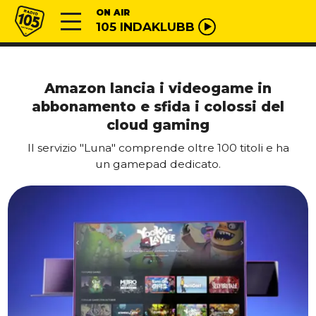
Vai al contenuto
Radio 105
ON AIR
105 INDAKLUBB
Amazon lancia i videogame in
abbonamento e sfida i colossi del
cloud gaming
Il servizio "Luna" comprende oltre 100 titoli e ha
un gamepad dedicato.