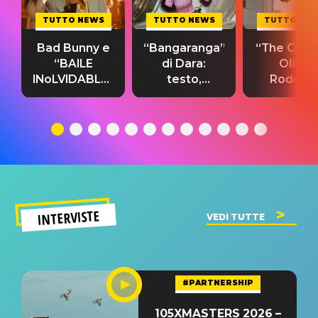
TUTTO NEWS
TUTTO NEWS
TUTTO NE
Bad Bunny e
“Bangaranga”
“The Cure”
“BAILE
di Dara:
Olivia
INoLVIDABLE”:
testo,
Rodrigo
testo,
traduzione e
testo,
traduzione e
significato
traduzion
significato
del singolo
significa
INTERVISTE
VEDI TUTTE
#PARTNERSHIP
105XMASTERS 2026 –