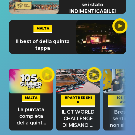
sei stato
INDIMENTICABILE!
MALTA
Il best of della quinta
tappa
MALTA
#PARTNERSHI
105 TAKE
P
AWAY
La puntata
IL GT WORLD
Bresh: "I
completa
CHALLENGE
sentime
della quinta
DI MISANO si
non si pr
tappa
riconferma
fino alla n