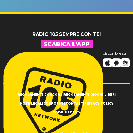
un GRANDE
prima"
SUCCESSO!
RADIO 105 SEMPRE CON TE!
SCARICA L'APP
disponibile su
REGOLAMENTI CONCORSI
REGOLAMENTI GIOCHI LIBERI
NOTE LEGALI
CORPORATE
CONTATTI
PRIVACY POLICY
COOKIE POLICY