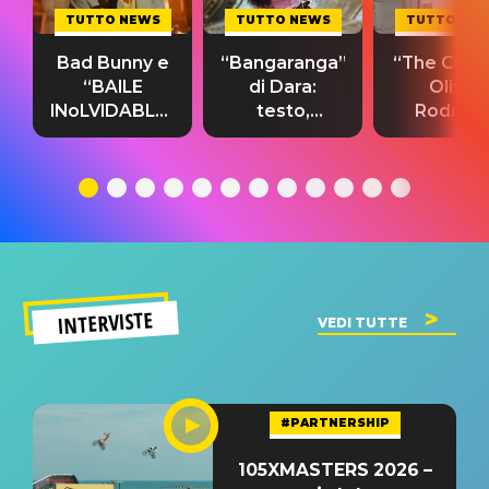
TUTTO NEWS
TUTTO NEWS
TUTTO NE
Bad Bunny e
“Bangaranga”
“The Cure”
“BAILE
di Dara:
Olivia
INoLVIDABLE”:
testo,
Rodrigo
testo,
traduzione e
testo,
traduzione e
significato
traduzion
significato
del singolo
significa
INTERVISTE
VEDI TUTTE
#PARTNERSHIP
105XMASTERS 2026 –