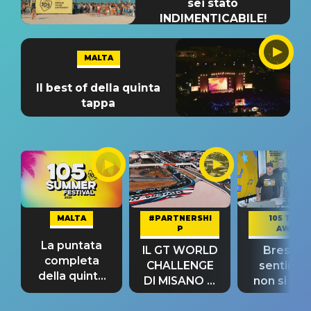
sei stato
INDIMENTICABILE!
MALTA
Il best of della quinta
tappa
MALTA
#PARTNERSHI
105 TAKE
P
AWAY
La puntata
IL GT WORLD
Bresh: "I
completa
CHALLENGE
sentime
della quinta
DI MISANO si
non si pr
tappa
riconferma
fino alla n