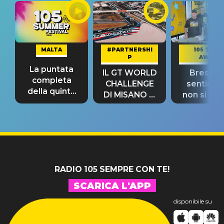
MALTA
#PARTNERSHI
105 TAKE
P
AWAY
La puntata
IL GT WORLD
Bresh: "I
completa
CHALLENGE
sentime
della quinta
DI MISANO si
non si pr
tappa
riconferma
fino alla n
un GRANDE
prima"
SUCCESSO!
RADIO 105 SEMPRE CON TE!
SCARICA L'APP
disponibile su