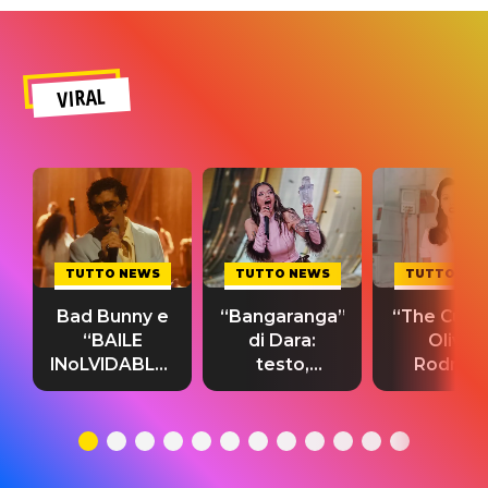
VIRAL
TUTTO NEWS
TUTTO NEWS
TUTTO NE
Bad Bunny e
“Bangaranga”
“The Cure”
“BAILE
di Dara:
Olivia
INoLVIDABLE”:
testo,
Rodrigo
testo,
traduzione e
testo,
traduzione e
significato
traduzion
significato
del singolo
significa