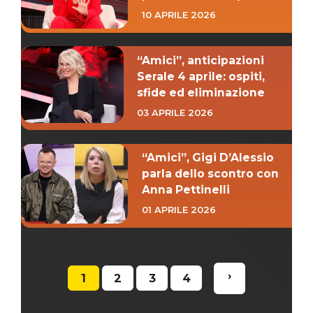
10 APRILE 2026
“Amici”, anticipazioni
Serale 4 aprile: ospiti,
sfide ed eliminazione
03 APRILE 2026
“Amici”, Gigi D’Alessio
parla dello scontro con
Anna Pettinelli
01 APRILE 2026
›
1
2
3
4