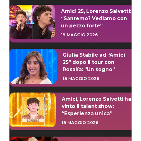
Amici 25, Lorenzo Salvetti:
“Sanremo? Vediamo con
un pezzo forte”
19 MAGGIO 2026
Giulia Stabile ad “Amici
25” dopo il tour con
Rosalía: “Un sogno”
18 MAGGIO 2026
Amici, Lorenzo Salvetti ha
vinto il talent show:
“Esperienza unica”
18 MAGGIO 2026