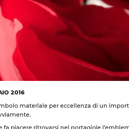
AIO 2016
simbolo materiale per eccellenza di un impo
ovviamente.
e fa piacere ritrovarsi nel portagioie l’embl