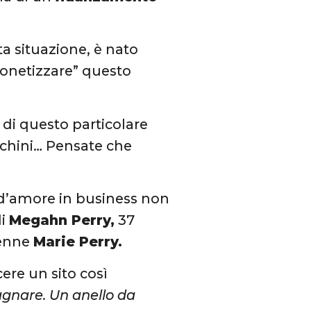
a situazione, è nato
monetizzare” questo
ta di questo particolare
ecchini… Pensate che
e d’amore in business non
di
Megahn Perry,
37
tenne
Marie Perry.
ere un sito così
agnare. Un anello da