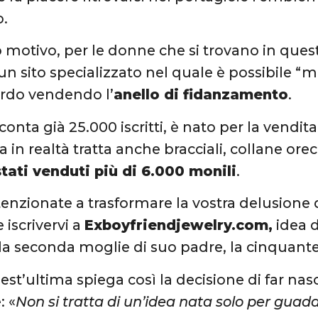
o.
 motivo, per le donne che si trovano in quest
un sito specializzato nel quale è possibile “
ordo vendendo l’
anello di fidanzamento
.
e conta già 25.000 iscritti, è nato per la vendi
a in realtà tratta anche bracciali, collane or
tati venduti più di 6.000 monili
.
ntenzionate a trasformare la vostra delusion
e iscrivervi a
Exboyfriendjewelry.com,
idea 
lla seconda moglie di suo padre, la cinquan
est’ultima spiega così la decisione di far nasc
: «
Non si tratta di un’idea nata solo per guad