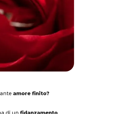
rtante
amore finito?
ema di un
fidanzamento