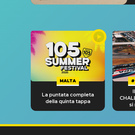
MALTA
#
La puntata completa
CHAL
della quinta tappa
si
GRA