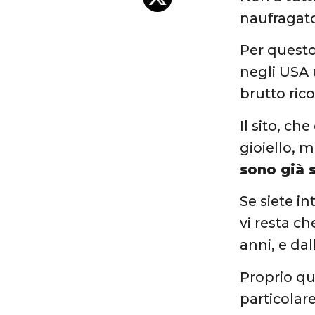
naufragat
Per questo
negli USA 
brutto ric
Il sito, ch
gioiello, m
sono già s
Se siete i
vi resta ch
anni, e da
Proprio qu
particolare