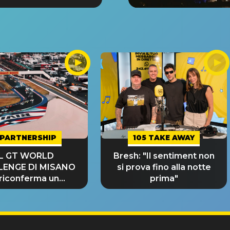
PARTNERSHIP
105 TAKE AWAY
IL GT WORLD
Bresh: "Il sentiment non
LENGE DI MISANO
si prova fino alla notte
 riconferma un
prima"
NDE SUCCESSO!