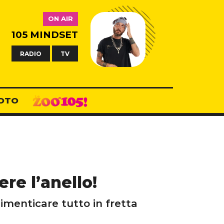
ON AIR
105 MINDSET
RADIO
TV
OTO
ere l’anello!
imenticare tutto in fretta