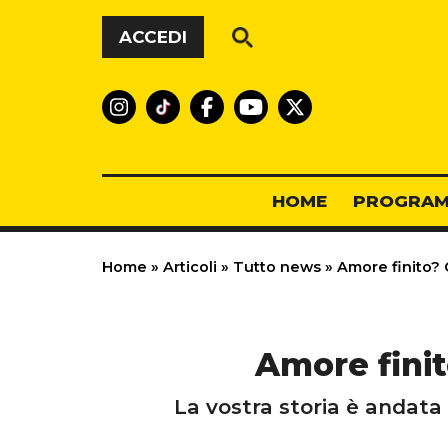
Vai al contenuto
ACCEDI
HOME
PROGRAM
Home
»
Articoli
»
Tutto news
»
Amore finito? Or
Amore finito
La vostra storia è andata