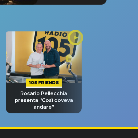
105 FRIENDS
Rosario Pellecchia
presenta “Così doveva
andare”