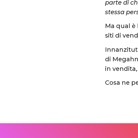
parte di c
stessa pers
Ma qual è 
siti di ven
Innanzitutt
di Megahn e
in vendita
Cosa ne pen